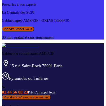
Posez-les à nos experts
La Centrale des SCPI
Cabinet agréé AMF/CIF · ORIAS 13000729
Prendre rendez-vous
30 min, gratuit et sans engagement
Cabinet de conseil agréé AMF/CIF
15 rue Saint-Roch 75001 Paris
Pyramides ou Tuileries
📞
01 44 56 00 23
Prix d'un appel local
Prendre RDV avec un consultant