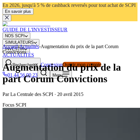
En 2026, jusqu'à 5 % de cashback reversés pour tout achat de SCPI
En savoir plus
GUIDE DE L'INVESTISSEUR
NOS SCPI
SIMULATEURS
Accueil
›
Actualités
›
Augmentation du prix de la part Corum
INVESTIR
Convictions
ACTUALITÉS
Augmentation du prix de la
Connexion
Ouvrir mon compte
Rechercher
⌘K
01 44 56 00 23
Menu
part Corum Convictions
Par
La Centrale des SCPI
·
20 avril 2015
Focus SCPI