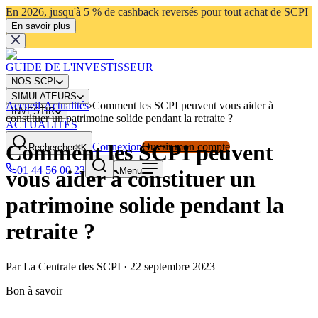
En 2026, jusqu'à 5 % de cashback reversés pour tout achat de SCPI
En savoir plus
GUIDE DE L'INVESTISSEUR
NOS SCPI
SIMULATEURS
Accueil
›
Actualités
›
Comment les SCPI peuvent vous aider à
INVESTIR
constituer un patrimoine solide pendant la retraite ?
ACTUALITÉS
Comment les SCPI peuvent
Connexion
Ouvrir mon compte
Rechercher
⌘K
01 44 56 00 23
Menu
vous aider à constituer un
patrimoine solide pendant la
retraite ?
Par
La Centrale des SCPI
·
22 septembre 2023
Bon à savoir