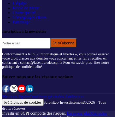
L'équipe
Revue de presse
Charte qualité
Témoignages clients
Parrainage
Inscription à la newsletter
Je m'abonne
Conformément à la loi « informatique et libertés », vous pouvez exercer
votre droit d'accès aux données vous concernant et les faire rectifier en
contactant : contact@lacentraledesscpi.fr Pour en savoir plus, lisez notre
politique de confidentialité.
Suivez nous sur les réseaux sociaux
Mentions légales
Conditions générales d'utilisation
Préférences de cookies
Sereniteo Investissement
©
2026
- Tous
droits réservés
Investir en SCPI comporte des risques.
En savoir plus
Voir notre