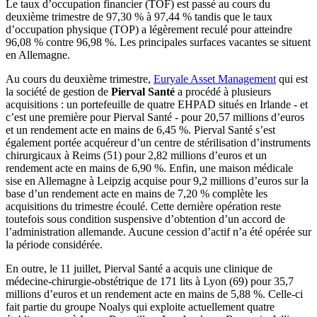
Le taux d’occupation financier (TOF) est passé au cours du
deuxième trimestre de 97,30 % à 97,44 % tandis que le taux
d’occupation physique (TOP) a légèrement reculé pour atteindre
96,08 % contre 96,98 %. Les principales surfaces vacantes se situent
en Allemagne.
Au cours du deuxième trimestre,
Euryale Asset Management
qui est
la société de gestion de
Pierval Santé
a procédé à plusieurs
acquisitions : un portefeuille de quatre EHPAD situés en Irlande - et
c’est une première pour Pierval Santé - pour 20,57 millions d’euros
et un rendement acte en mains de 6,45 %. Pierval Santé s’est
également portée acquéreur d’un centre de stérilisation d’instruments
chirurgicaux à Reims (51) pour 2,82 millions d’euros et un
rendement acte en mains de 6,90 %. Enfin, une maison médicale
sise en Allemagne à Leipzig acquise pour 9,2 millions d’euros sur la
base d’un rendement acte en mains de 7,20 % complète les
acquisitions du trimestre écoulé. Cette dernière opération reste
toutefois sous condition suspensive d’obtention d’un accord de
l’administration allemande. Aucune cession d’actif n’a été opérée sur
la période considérée.
En outre, le 11 juillet, Pierval Santé a acquis une clinique de
médecine-chirurgie-obstétrique de 171 lits à Lyon (69) pour 35,7
millions d’euros et un rendement acte en mains de 5,88 %. Celle-ci
fait partie du groupe Noalys qui exploite actuellement quatre