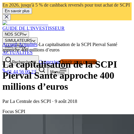
En 2026, jusqu'à 5 % de cashback reversés pour tout achat de SCPI
En savoir plus
GUIDE DE L'INVESTISSEUR
NOS SCPI
SIMULATEURS
Accueil
›
Actualités
›
La capitalisation de la SCPI Pierval Santé
INVESTIR
approche 400 millions d’euros
ACTUALITÉS
La capitalisation de la SCPI
Connexion
Ouvrir mon compte
Rechercher
⌘K
01 44 56 00 23
Menu
Pierval Santé approche 400
millions d’euros
Par
La Centrale des SCPI
·
9 août 2018
Focus SCPI