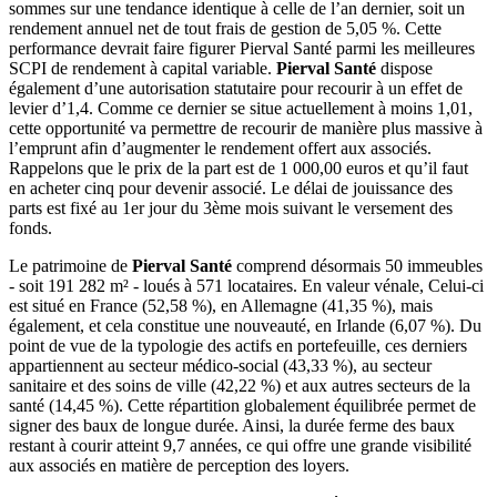
sommes sur une tendance identique à celle de l’an dernier, soit un
rendement annuel net de tout frais de gestion de 5,05 %. Cette
performance devrait faire figurer Pierval Santé parmi les meilleures
SCPI de rendement à capital variable.
Pierval Santé
dispose
également d’une autorisation statutaire pour recourir à un effet de
levier d’1,4. Comme ce dernier se situe actuellement à moins 1,01,
cette opportunité va permettre de recourir de manière plus massive à
l’emprunt afin d’augmenter le rendement offert aux associés.
Rappelons que le prix de la part est de 1 000,00 euros et qu’il faut
en acheter cinq pour devenir associé. Le délai de jouissance des
parts est fixé au 1er jour du 3ème mois suivant le versement des
fonds.
Le patrimoine de
Pierval Santé
comprend désormais 50 immeubles
- soit 191 282 m² - loués à 571 locataires. En valeur vénale, Celui-ci
est situé en France (52,58 %), en Allemagne (41,35 %), mais
également, et cela constitue une nouveauté, en Irlande (6,07 %). Du
point de vue de la typologie des actifs en portefeuille, ces derniers
appartiennent au secteur médico-social (43,33 %), au secteur
sanitaire et des soins de ville (42,22 %) et aux autres secteurs de la
santé (14,45 %). Cette répartition globalement équilibrée permet de
signer des baux de longue durée. Ainsi, la durée ferme des baux
restant à courir atteint 9,7 années, ce qui offre une grande visibilité
aux associés en matière de perception des loyers.