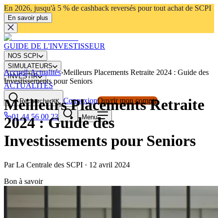
En 2026, jusqu'à 5 % de cashback reversés pour tout achat de SCPI
En savoir plus
GUIDE DE L'INVESTISSEUR
NOS SCPI
SIMULATEURS
Accueil
›
Actualités
›
Meilleurs Placements Retraite 2024 : Guide des
INVESTIR
Investissements pour Seniors
ACTUALITÉS
Meilleurs Placements Retraite
Connexion
Ouvrir mon compte
Rechercher
⌘K
01 44 56 00 23
Menu
2024 : Guide des
Investissements pour Seniors
Par
La Centrale des SCPI
·
12 avril 2024
Bon à savoir