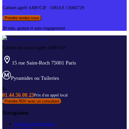
Cabinet agréé AMF/CIF · ORIAS 13000729
Prendre rendez-vous
30 min, gratuit et sans engagement
Cabinet de conseil agréé AMF/CIF
15 rue Saint-Roch 75001 Paris
Pyramides ou Tuileries
📞
01 44 56 00 23
Prix d'un appel local
Prendre RDV avec un consultant
Navigation
Guide de l'investisseur