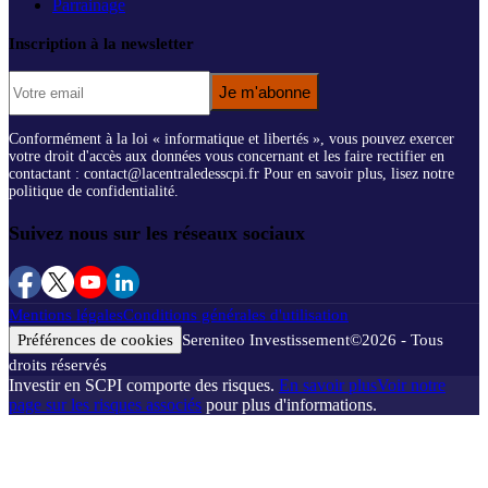
Parrainage
Inscription à la newsletter
Je m'abonne
Conformément à la loi « informatique et libertés », vous pouvez exercer
votre droit d'accès aux données vous concernant et les faire rectifier en
contactant : contact@lacentraledesscpi.fr Pour en savoir plus, lisez notre
politique de confidentialité.
Suivez nous sur les réseaux sociaux
Mentions légales
Conditions générales d'utilisation
Préférences de cookies
Sereniteo Investissement
©
2026
- Tous
droits réservés
Investir en SCPI comporte des risques.
En savoir plus
Voir notre
page sur les risques associés
pour plus d'informations.