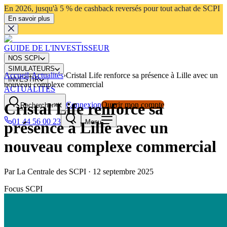
En 2026, jusqu'à 5 % de cashback reversés pour tout achat de SCPI
En savoir plus
GUIDE DE L'INVESTISSEUR
NOS SCPI
SIMULATEURS
Accueil
›
Actualités
›
Cristal Life renforce sa présence à Lille avec un
INVESTIR
nouveau complexe commercial
ACTUALITÉS
Cristal Life renforce sa
Connexion
Ouvrir mon compte
Rechercher
⌘K
01 44 56 00 23
Menu
présence à Lille avec un
nouveau complexe commercial
Par
La Centrale des SCPI
·
12 septembre 2025
Focus SCPI