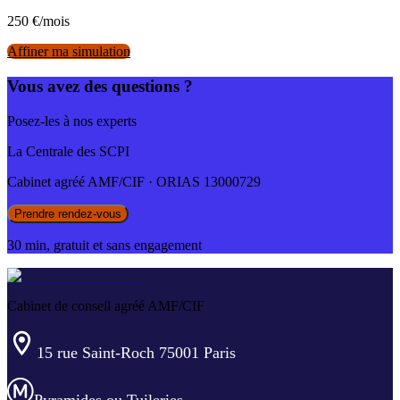
250
€/mois
Affiner ma simulation
Vous avez des questions ?
Posez-les à nos experts
La Centrale des SCPI
Cabinet agréé AMF/CIF · ORIAS 13000729
Prendre rendez-vous
30 min, gratuit et sans engagement
Cabinet de conseil agréé AMF/CIF
15 rue Saint-Roch 75001 Paris
Pyramides ou Tuileries