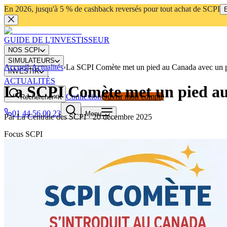
En 2026, jusqu'à 5 % de cashback reversés pour tout achat de SCPI
E
GUIDE DE L'INVESTISSEUR
NOS SCPI
SIMULATEURS
Accueil
›
Actualités
›
La SCPI Comète met un pied au Canada avec un 
INVESTIR
ACTUALITÉS
La SCPI Comète met un pied au
Connexion
Ouvrir mon compte
Rechercher
⌘K
01 44 56 00 23
Menu
Par
La Centrale des SCPI
·
20 décembre 2025
Focus SCPI