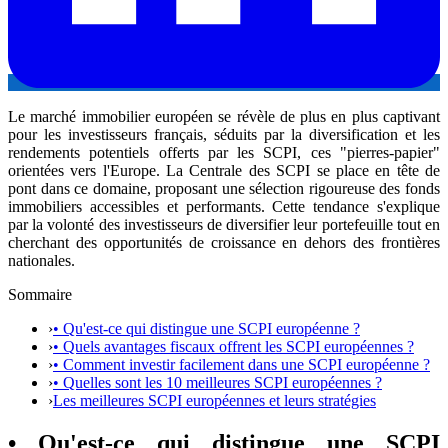
Le marché immobilier européen se révèle de plus en plus captivant
pour les investisseurs français, séduits par la diversification et les
rendements potentiels offerts par les SCPI, ces "pierres-papier"
orientées vers l'Europe. La Centrale des SCPI se place en tête de
pont dans ce domaine, proposant une sélection rigoureuse des fonds
immobiliers accessibles et performants. Cette tendance s'explique
par la volonté des investisseurs de diversifier leur portefeuille tout en
cherchant des opportunités de croissance en dehors des frontières
nationales.
Sommaire
›
• Qu'est-ce qui distingue une SCPI européenne ?
›
• Quels avantages fiscaux offrent les SCPI européennes ?
›
• Comment investir facilement dans une SCPI européenne ?
›
• Quelles sont les 10 meilleures SCPI européennes ?
›
Les meilleures SCPI européennes et leurs stratégies
• Qu'est-ce qui distingue une SCPI