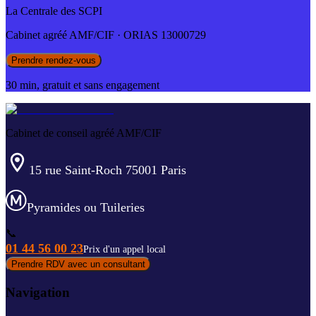
La Centrale des SCPI
Cabinet agréé AMF/CIF · ORIAS 13000729
Prendre rendez-vous
30 min, gratuit et sans engagement
Cabinet de conseil agréé AMF/CIF
15 rue Saint-Roch 75001 Paris
Pyramides ou Tuileries
📞
01 44 56 00 23
Prix d'un appel local
Prendre RDV avec un consultant
Navigation