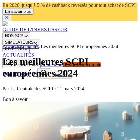
En 2026, jusqu'à 5 % de cashback reversés pour tout achat de SCPI
En savoir plus
GUIDE DE L'INVESTISSEUR
NOS SCPI
SIMULATEURS
Accueil
›
Actualités
›
Les meilleures SCPI européennes 2024
INVESTIR
ACTUALITÉS
Les meilleures SCPI
Connexion
Ouvrir mon compte
Rechercher
⌘K
européennes 2024
01 44 56 00 23
Menu
Par
La Centrale des SCPI
·
21 mars 2024
Bon à savoir