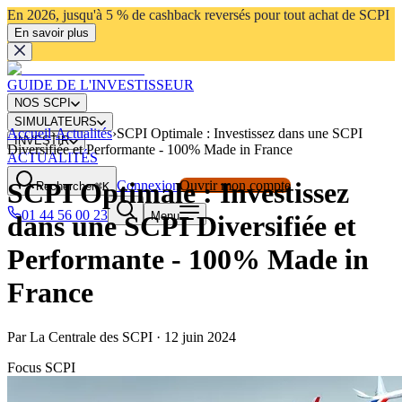
En 2026, jusqu'à 5 % de cashback reversés pour tout achat de SCPI
En savoir plus
GUIDE DE L'INVESTISSEUR
NOS SCPI
SIMULATEURS
Accueil
›
Actualités
›
SCPI Optimale : Investissez dans une SCPI
INVESTIR
Diversifiée et Performante - 100% Made in France
ACTUALITÉS
SCPI Optimale : Investissez
Connexion
Ouvrir mon compte
Rechercher
⌘K
01 44 56 00 23
Menu
dans une SCPI Diversifiée et
Performante - 100% Made in
France
Par
La Centrale des SCPI
·
12 juin 2024
Focus SCPI