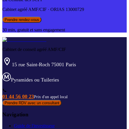
Cabinet agréé AMF/CIF · ORIAS 13000729
Prendre rendez-vous
30 min, gratuit et sans engagement
Cabinet de conseil agréé AMF/CIF
15 rue Saint-Roch 75001 Paris
Pyramides ou Tuileries
📞
01 44 56 00 23
Prix d'un appel local
Prendre RDV avec un consultant
Navigation
Guide de l'investisseur