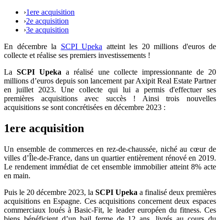
›
1ere acquisition
›
2e acquisition
›
3e acquisition
En décembre la
SCPI Upeka
atteint les 20 millions d'euros de
collecte et réalise ses premiers investissements !
La
SCPI Upeka
a réalisé une collecte impressionnante de 20
millions d’euros depuis son lancement par Axipit Real Estate Partner
en juillet 2023. Une collecte qui lui a permis d'effectuer ses
premières acquisitions avec succès ! Ainsi trois nouvelles
acquisitions se sont concrétisées en décembre 2023 :
1ere acquisition
Un ensemble de commerces en rez-de-chaussée, niché au cœur de
villes d’Île-de-France, dans un quartier entièrement rénové en 2019.
Le rendement immédiat de cet ensemble immobilier atteint 8% acte
en main.
Puis le 20 décembre 2023, la
SCPI Upeka
a finalisé deux premières
acquisitions en Espagne. Ces acquisitions concernent deux espaces
commerciaux loués à Basic-Fit, le leader européen du fitness. Ces
biens bénéficient d’un bail ferme de 12 ans, livrés au cours du