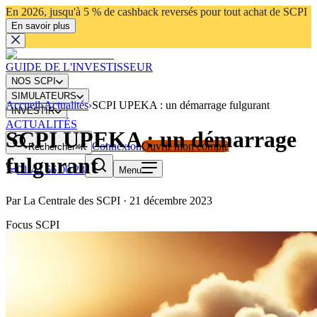
En 2026, jusqu'à 5 % de cashback reversés pour tout achat de SCPI
En savoir plus
GUIDE DE L'INVESTISSEUR
NOS SCPI
SIMULATEURS
Accueil
›
Actualités
›
SCPI UPEKA : un démarrage fulgurant
INVESTIR
ACTUALITÉS
SCPI UPEKA : un démarrage
Connexion
Ouvrir mon compte
Rechercher
⌘K
fulgurant
01 44 56 00 23
Menu
Par
La Centrale des SCPI
·
21 décembre 2023
Focus SCPI