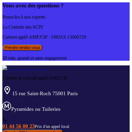
Vous avez des questions ?
Posez-les à nos experts
La Centrale des SCPI
Cabinet agréé AMF/CIF · ORIAS 13000729
Prendre rendez-vous
30 min, gratuit et sans engagement
Cabinet de conseil agréé AMF/CIF
15 rue Saint-Roch 75001 Paris
Pyramides ou Tuileries
📞
01 44 56 00 23
Prix d'un appel local