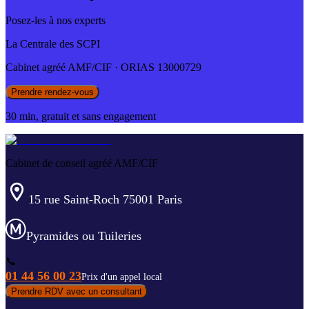
Posez-les à nos experts
La Centrale des SCPI
Cabinet agréé AMF/CIF · ORIAS 13000729
Prendre rendez-vous
30 min, gratuit et sans engagement
Cabinet de conseil agréé AMF/CIF
15 rue Saint-Roch 75001 Paris
Pyramides ou Tuileries
📞
01 44 56 00 23
Prix d'un appel local
Prendre RDV avec un consultant