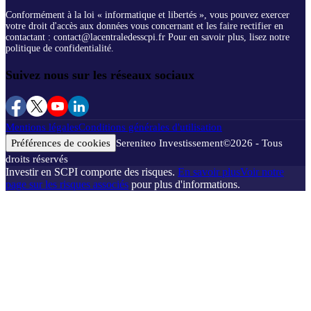
Conformément à la loi « informatique et libertés », vous pouvez exercer
votre droit d'accès aux données vous concernant et les faire rectifier en
contactant : contact@lacentraledesscpi.fr Pour en savoir plus, lisez notre
politique de confidentialité.
Suivez nous sur les réseaux sociaux
Mentions légales
Conditions générales d'utilisation
Préférences de cookies
Sereniteo Investissement
©
2026
- Tous
droits réservés
Investir en SCPI comporte des risques.
En savoir plus
Voir notre
page sur les risques associés
pour plus d'informations.