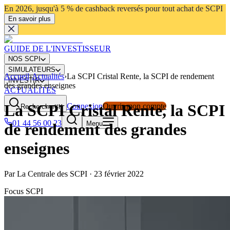
En 2026, jusqu'à 5 % de cashback reversés pour tout achat de SCPI
En savoir plus
GUIDE DE L'INVESTISSEUR
NOS SCPI
SIMULATEURS
Accueil
›
Actualités
›
La SCPI Cristal Rente, la SCPI de rendement
INVESTIR
des grandes enseignes
ACTUALITÉS
La SCPI Cristal Rente, la SCPI
Connexion
Ouvrir mon compte
Rechercher
⌘K
01 44 56 00 23
Menu
de rendement des grandes
enseignes
Par
La Centrale des SCPI
·
23 février 2022
Focus SCPI