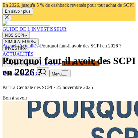
En 2026, jusqu'à 5 % de cashback reversés pour tout achat de SCPI
En savoir plus
GUIDE DE L'INVESTISSEUR
NOS SCPI
SIMULATEURS
Accueil
›
Actualités
›
Pourquoi faut-il avoir des SCPI en 2026 ?
INVESTIR
ACTUALITÉS
Pourquoi faut-il avoir des SCPI
Connexion
Ouvrir mon compte
Rechercher
⌘K
en 2026 ?
01 44 56 00 23
Menu
Par
La Centrale des SCPI
·
25 novembre 2025
Bon à savoir