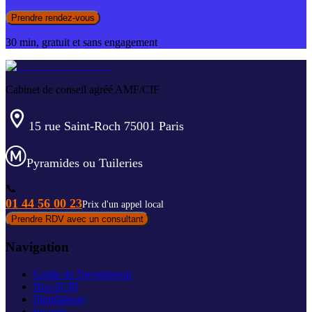
Prendre rendez-vous
30 min, gratuit et sans engagement
Cabinet de conseil agréé AMF/CIF
15 rue Saint-Roch 75001 Paris
Pyramides ou Tuileries
📞
01 44 56 00 23
Prix d'un appel local
Prendre RDV avec un consultant
Navigation
Guide de l'investisseur
Nos SCPI
Simulateurs
Investir