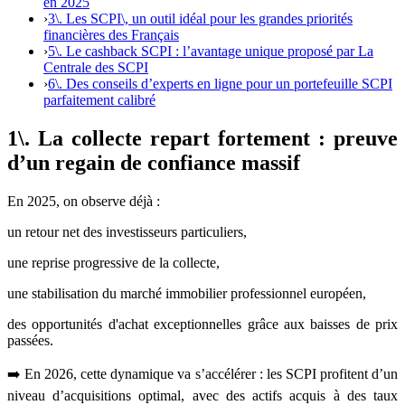
en 2025
›
3\. Les SCPI\, un outil idéal pour les grandes priorités
financières des Français
›
5\. Le cashback SCPI : l’avantage unique proposé par La
Centrale des SCPI
›
6\. Des conseils d’experts en ligne pour un portefeuille SCPI
parfaitement calibré
1\. La collecte repart fortement : preuve
d’un regain de confiance massif
En 2025, on observe déjà :
un retour net des investisseurs particuliers,
une reprise progressive de la collecte,
une stabilisation du marché immobilier professionnel européen,
des opportunités d'achat exceptionnelles grâce aux baisses de prix
passées.
➡️ En 2026, cette dynamique va s’accélérer : les SCPI profitent d’un
niveau d’acquisitions optimal, avec des actifs acquis à des taux