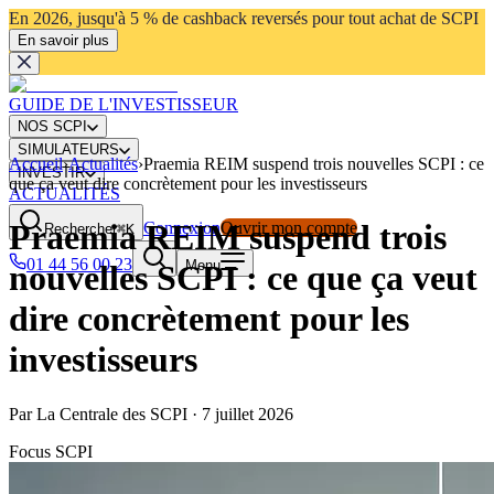
En 2026, jusqu'à 5 % de cashback reversés pour tout achat de SCPI
En savoir plus
GUIDE DE L'INVESTISSEUR
NOS SCPI
SIMULATEURS
Accueil
›
Actualités
›
Praemia REIM suspend trois nouvelles SCPI : ce
INVESTIR
que ça veut dire concrètement pour les investisseurs
ACTUALITÉS
Praemia REIM suspend trois
Connexion
Ouvrir mon compte
Rechercher
⌘K
01 44 56 00 23
Menu
nouvelles SCPI : ce que ça veut
dire concrètement pour les
investisseurs
Par
La Centrale des SCPI
·
7 juillet 2026
Focus SCPI