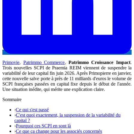
Primovie
,
Patrimmo Commerce
,
Patrimmo Croissance Impact
.
Trois nouvelles SCPI de Praemia REIM viennent de suspendre la
variabilité de leur capital fin juin 2026. Après Primopierre en janvier,
cette nouvelle salve porte à près de 11 milliards d'euros le volume de
SCPI françaises passées en capital fixe depuis le début de l'année.
Une situation inédite, qui mérite une explication claire.
Sommaire
›
Ce qui s'est passé
›
C'est quoi exactement, la suspension de la variabilité du
capital ?
›
Pourquoi ces SCPI en sont là
›
Ce que ça change pour les associés concernés