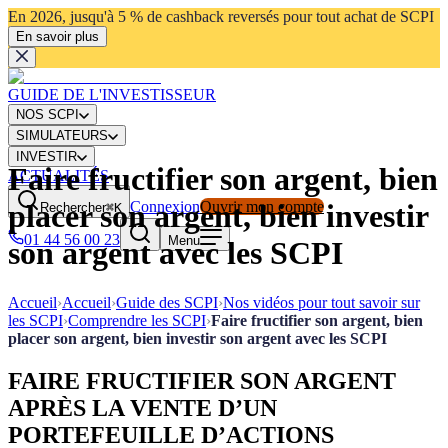
En 2026, jusqu'à 5 % de cashback reversés pour tout achat de SCPI
En savoir plus
GUIDE DE L'INVESTISSEUR
NOS SCPI
SIMULATEURS
INVESTIR
Faire fructifier son argent, bien
ACTUALITÉS
Connexion
Ouvrir mon compte
placer son argent, bien investir
Rechercher
⌘K
01 44 56 00 23
Menu
son argent avec les SCPI
Accueil
›
Accueil
›
Guide des SCPI
›
Nos vidéos pour tout savoir sur
les SCPI
›
Comprendre les SCPI
›
Faire fructifier son argent, bien
placer son argent, bien investir son argent avec les SCPI
FAIRE FRUCTIFIER SON ARGENT
APRÈS LA VENTE D’UN
PORTEFEUILLE D’ACTIONS