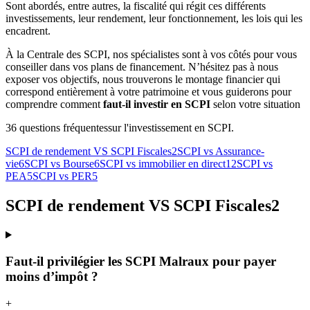
Sont abordés, entre autres, la fiscalité qui régit ces différents
investissements, leur rendement, leur fonctionnement, les lois qui les
encadrent.
À la Centrale des SCPI, nos spécialistes sont à vos côtés pour vous
conseiller dans vos plans de financement. N’hésitez pas à nous
exposer vos objectifs, nous trouverons le montage financier qui
correspond entièrement à votre patrimoine et vous guiderons pour
comprendre comment
faut-il investir en SCPI
selon votre situation
36
question
s
fréquente
s
sur l'investissement en SCPI.
SCPI de rendement VS SCPI Fiscales
2
SCPI vs Assurance-
vie
6
SCPI vs Bourse
6
SCPI vs immobilier en direct
12
SCPI vs
PEA
5
SCPI vs PER
5
SCPI de rendement VS SCPI Fiscales
2
Faut-il privilégier les SCPI Malraux pour payer
moins d’impôt ?
+