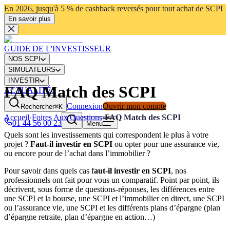
En 2026, jusqu'à 5 % de cashback reversés pour tout achat de SCPI
En savoir plus
GUIDE DE L'INVESTISSEUR
NOS SCPI
SIMULATEURS
INVESTIR
FAQ Match des SCPI
ACTUALITÉS
Connexion
Ouvrir mon compte
Rechercher
⌘K
Accueil
›
Foires Aux Questions
›
FAQ Match des SCPI
01 44 56 00 23
Menu
Quels sont les investissements qui correspondent le plus à votre
projet ?
Faut-il investir en SCPI
ou opter pour une assurance vie,
ou encore pour de l’achat dans l’immobilier ?
Pour savoir dans quels cas f
aut-il investir en SCPI
, nos
professionnels ont fait pour vous un comparatif. Point par point, ils
décrivent, sous forme de questions-réponses, les différences entre
une SCPI et la bourse, une SCPI et l’immobilier en direct, une SCPI
ou l’assurance vie, une SCPI et les différents plans d’épargne (plan
d’épargne retraite, plan d’épargne en action…)