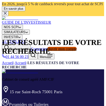
En 2026, jusqu'à 5 % de cashback reversés pour tout achat de SCPI
En savoir plus
GUIDE DE L'INVESTISSEUR
NOS SCPI
SIMULATEURS
INVESTIR
LES RÉSULTATS DE VOTRE
ACTUALITÉS
Connexion
Ouvrir mon compte
RECHERCHE
Rechercher
⌘K
01 44 56 00 23
Menu
Accueil
›
Accueil
›
LES RÉSULTATS DE VOTRE
RECHERCHE
Cabinet de conseil agréé AMF/CIF
15 rue Saint-Roch 75001 Paris
Pyramides ou Tuileries