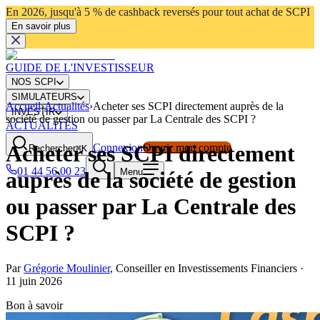
En 2026, jusqu'à 5 % de cashback reversés pour tout achat de SCPI
En savoir plus
GUIDE DE L'INVESTISSEUR
NOS SCPI
SIMULATEURS
Accueil
›
Actualités
›
Acheter ses SCPI directement auprès de la
INVESTIR
société de gestion ou passer par La Centrale des SCPI ?
ACTUALITÉS
Acheter ses SCPI directement
Connexion
Ouvrir mon compte
Rechercher
⌘K
01 44 56 00 23
Menu
auprès de la société de gestion
ou passer par La Centrale des
SCPI ?
Par
Grégorie Moulinier
,
Conseiller en Investissements Financiers
·
11 juin 2026
Bon à savoir