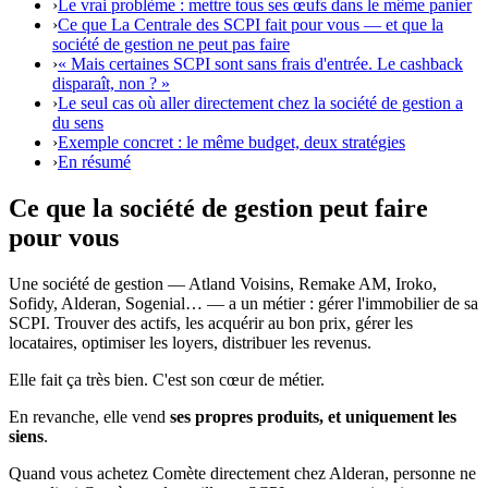
›
Le vrai problème : mettre tous ses œufs dans le même panier
›
Ce que La Centrale des SCPI fait pour vous — et que la
société de gestion ne peut pas faire
›
« Mais certaines SCPI sont sans frais d'entrée. Le cashback
disparaît, non ? »
›
Le seul cas où aller directement chez la société de gestion a
du sens
›
Exemple concret : le même budget, deux stratégies
›
En résumé
Ce que la société de gestion peut faire
pour vous
Une société de gestion — Atland Voisins, Remake AM, Iroko,
Sofidy, Alderan, Sogenial… — a un métier : gérer l'immobilier de sa
SCPI. Trouver des actifs, les acquérir au bon prix, gérer les
locataires, optimiser les loyers, distribuer les revenus.
Elle fait ça très bien. C'est son cœur de métier.
En revanche, elle vend
ses propres produits, et uniquement les
siens
.
Quand vous achetez Comète directement chez Alderan, personne ne