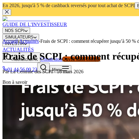
En 2026, jusqu'à 5 % de cashback reversés pour tout achat de SCPI
E
GUIDE DE L'INVESTISSEUR
NOS SCPI
SIMULATEURS
Accueil
›
Actualités
›
Frais de SCPI : comment récupérer jusqu’à 50 % de
INVESTIR
ACTUALITÉS
Frais de SCPI : comment récupér
Connexion
Ouvrir mon compte
Rechercher
⌘K
01 44 56 00 23
Menu
Par
La Centrale des SCPI
·
16 mars 2026
Bon à savoir