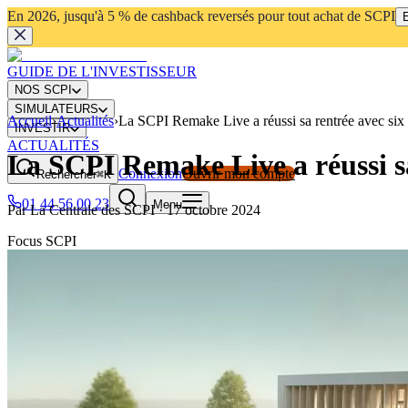
En 2026, jusqu'à 5 % de cashback reversés pour tout achat de SCPI
E
GUIDE DE L'INVESTISSEUR
NOS SCPI
SIMULATEURS
Accueil
›
Actualités
›
La SCPI Remake Live a réussi sa rentrée avec six 
INVESTIR
ACTUALITÉS
La SCPI Remake Live a réussi sa
Connexion
Ouvrir mon compte
Rechercher
⌘K
01 44 56 00 23
Menu
Par
La Centrale des SCPI
·
17 octobre 2024
Focus SCPI