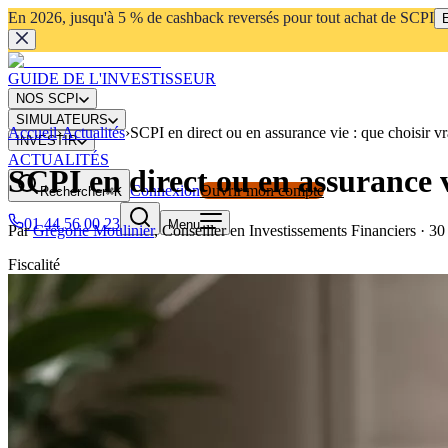
En 2026, jusqu'à 5 % de cashback reversés pour tout achat de SCPI
E
GUIDE DE L'INVESTISSEUR
NOS SCPI
SIMULATEURS
Accueil
›
Actualités
›
SCPI en direct ou en assurance vie : que choisir v
INVESTIR
ACTUALITÉS
SCPI en direct ou en assurance v
Connexion
Ouvrir mon compte
Rechercher
⌘K
01 44 56 00 23
Menu
Par
Grégorie Moulinier
,
Conseiller en Investissements Financiers
·
30
Fiscalité