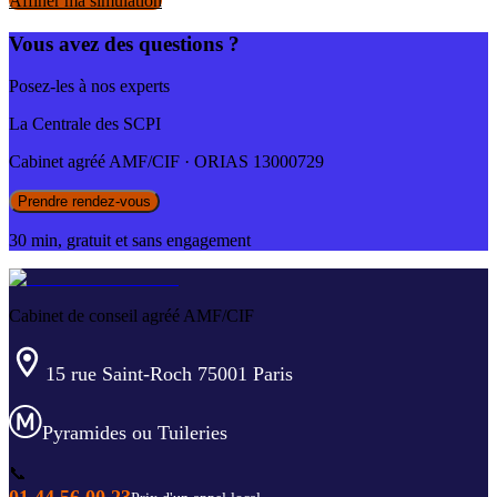
Affiner ma simulation
Vous avez des questions ?
Posez-les à nos experts
La Centrale des SCPI
Cabinet agréé AMF/CIF · ORIAS 13000729
Prendre rendez-vous
30 min, gratuit et sans engagement
Cabinet de conseil agréé AMF/CIF
15 rue Saint-Roch 75001 Paris
Pyramides ou Tuileries
📞