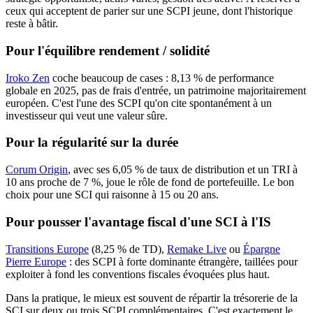
ceux qui acceptent de parier sur une SCPI jeune, dont l'historique
reste à bâtir.
Pour l'équilibre rendement / solidité
Iroko Zen
coche beaucoup de cases : 8,13 % de performance
globale en 2025, pas de frais d'entrée, un patrimoine majoritairement
européen. C'est l'une des SCPI qu'on cite spontanément à un
investisseur qui veut une valeur sûre.
Pour la régularité sur la durée
Corum Origin
, avec ses 6,05 % de taux de distribution et un TRI à
10 ans proche de 7 %, joue le rôle de fond de portefeuille. Le bon
choix pour une SCI qui raisonne à 15 ou 20 ans.
Pour pousser l'avantage fiscal d'une SCI à l'IS
Transitions Europe
(8,25 % de TD),
Remake Live
ou
Épargne
Pierre Europe
: des SCPI à forte dominante étrangère, taillées pour
exploiter à fond les conventions fiscales évoquées plus haut.
Dans la pratique, le mieux est souvent de répartir la trésorerie de la
SCI sur deux ou trois SCPI complémentaires. C'est exactement le