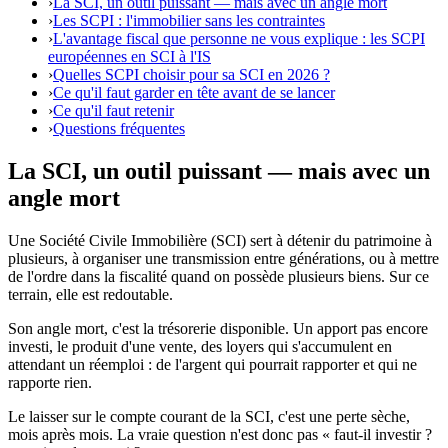
›
La SCI, un outil puissant — mais avec un angle mort
›
Les SCPI : l'immobilier sans les contraintes
›
L'avantage fiscal que personne ne vous explique : les SCPI
européennes en SCI à l'IS
›
Quelles SCPI choisir pour sa SCI en 2026 ?
›
Ce qu'il faut garder en tête avant de se lancer
›
Ce qu'il faut retenir
›
Questions fréquentes
La SCI, un outil puissant — mais avec un
angle mort
Une Société Civile Immobilière (SCI) sert à détenir du patrimoine à
plusieurs, à organiser une transmission entre générations, ou à mettre
de l'ordre dans la fiscalité quand on possède plusieurs biens. Sur ce
terrain, elle est redoutable.
Son angle mort, c'est la trésorerie disponible. Un apport pas encore
investi, le produit d'une vente, des loyers qui s'accumulent en
attendant un réemploi : de l'argent qui pourrait rapporter et qui ne
rapporte rien.
Le laisser sur le compte courant de la SCI, c'est une perte sèche,
mois après mois. La vraie question n'est donc pas « faut-il investir ?