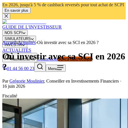
En 2026, jusqu'à 5 % de cashback reversés pour tout achat de SCPI
En savoir plus
GUIDE DE L'INVESTISSEUR
NOS SCPI
SIMULATEURS
Accueil
›
Actualités
›
Où investir avec sa SCI en 2026 ?
INVESTIR
ACTUALITÉS
Où investir avec sa SCI en 2026
Connexion
Ouvrir mon compte
Rechercher
⌘K
?
01 44 56 00 23
Menu
Par
Grégorie Moulinier
,
Conseiller en Investissements Financiers
·
16 juin 2026
Fiscalité