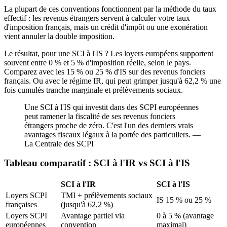
La plupart de ces conventions fonctionnent par la méthode du taux
effectif : les revenus étrangers servent à calculer votre taux
d'imposition français, mais un crédit d'impôt ou une exonération
vient annuler la double imposition.
Le résultat, pour une SCI à l'IS ? Les loyers européens supportent
souvent entre 0 % et 5 % d'imposition réelle, selon le pays.
Comparez avec les 15 % ou 25 % d'IS sur des revenus fonciers
français. Ou avec le régime IR, qui peut grimper jusqu'à 62,2 % une
fois cumulés tranche marginale et prélèvements sociaux.
Une SCI à l'IS qui investit dans des SCPI européennes
peut ramener la fiscalité de ses revenus fonciers
étrangers proche de zéro. C'est l'un des derniers vrais
avantages fiscaux légaux à la portée des particuliers. —
La Centrale des SCPI
Tableau comparatif : SCI à l'IR vs SCI à l'IS
SCI à l'IR
SCI à l'IS
Loyers SCPI
TMI + prélèvements sociaux
IS 15 % ou 25 %
françaises
(jusqu'à 62,2 %)
Loyers SCPI
Avantage partiel via
0 à 5 % (avantage
européennes
convention
maximal)