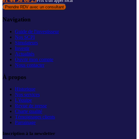
01 44 56 00 23
Prix d'un appel local
Prendre RDV avec un consultant
Navigation
Guide de l'investisseur
Nos SCPI
Simulateurs
Investir
Actualités
Ouvrir mon compte
Nous contacter
À propos
Historique
Nos services
L'équipe
Revue de presse
Charte qualité
Témoignages clients
Parrainage
Inscription à la newsletter