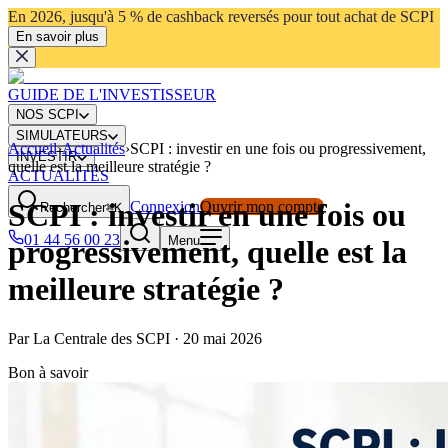
En 2026, jusqu'à 5 % de cashback reversés pour tout achat de SCPI
En savoir plus
GUIDE DE L'INVESTISSEUR
NOS SCPI
SIMULATEURS
Accueil
›
Actualités
›
SCPI : investir en une fois ou progressivement,
INVESTIR
quelle est la meilleure stratégie ?
ACTUALITÉS
SCPI : investir en une fois ou
Connexion
Ouvrir mon compte
Rechercher
⌘K
01 44 56 00 23
Menu
progressivement, quelle est la
meilleure stratégie ?
Par
La Centrale des SCPI
·
20 mai 2026
Bon à savoir