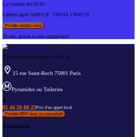
La Centrale des SCPI
Cabinet agréé AMF/CIF · ORIAS 13000729
Prendre rendez-vous
30 min, gratuit et sans engagement
Cabinet de conseil agréé AMF/CIF
15 rue Saint-Roch 75001 Paris
Pyramides ou Tuileries
📞
01 44 56 00 23
Prix d'un appel local
Prendre RDV avec un consultant
Navigation