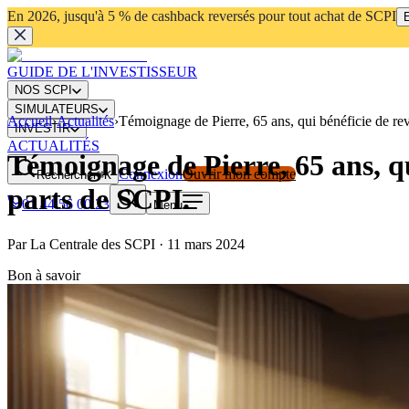
En 2026, jusqu'à 5 % de cashback reversés pour tout achat de SCPI
E
GUIDE DE L'INVESTISSEUR
NOS SCPI
SIMULATEURS
Accueil
›
Actualités
›
Témoignage de Pierre, 65 ans, qui bénéficie de re
INVESTIR
ACTUALITÉS
Témoignage de Pierre, 65 ans, q
Connexion
Ouvrir mon compte
Rechercher
⌘K
parts de SCPI.
01 44 56 00 23
Menu
Par
La Centrale des SCPI
·
11 mars 2024
Bon à savoir