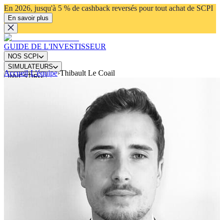
En 2026, jusqu'à 5 % de cashback reversés pour tout achat de SCPI
En savoir plus
GUIDE DE L'INVESTISSEUR
NOS SCPI
SIMULATEURS
Accueil
›
L'équipe
›
Thibault Le Coail
INVESTIR
ACTUALITÉS
Connexion
Ouvrir mon compte
Rechercher
⌘K
01 44 56 00 23
Menu