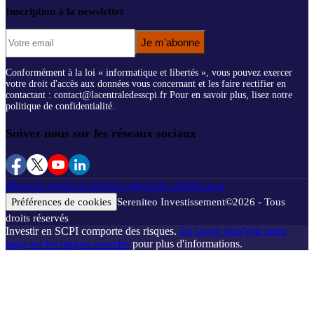
Inscription à la newsletter
Je m'abonne
Conformément à la loi « informatique et libertés », vous pouvez exercer
votre droit d'accès aux données vous concernant et les faire rectifier en
contactant : contact@lacentraledesscpi.fr Pour en savoir plus, lisez notre
politique de confidentialité.
Suivez nous sur les réseaux sociaux
Mentions légales
Conditions générales d'utilisation
Préférences de cookies
Sereniteo Investissement
©
2026
- Tous
droits réservés
Investir en SCPI comporte des risques.
En savoir plus
Voir notre
page sur les risques associés
pour plus d'informations.