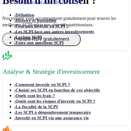
Besoin d’un conseil ?
Les Fondamentaux de la SCPI
Définition
›
Nos experts vous accompagnent gratuitement pour trouver les
Histoire et législation
›
meilleures SCPI selon vos objectifs patrimoniaux.
Pourquoi investir en SCPI ?
›
Les SCPI face aux autres investissements
›
Lexique SCPI
›
Prendre RDV gratuitement
Foire aux questions SCPI
›
Analyse & Stratégie d'investissement
Comment investir en SCPI ?
›
Choisir ses SCPI en fonction de vos objectifs
›
Quels sont les frais ?
›
Quels sont les risques d'investir en SCPI ?
›
La fiscalité de la SCPI
›
Les SCPI à démembrement temporaire
›
Investir en SCPI via une assurance vie
›