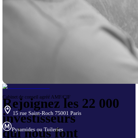
Cabinet de conseil agréé AMF/CIF
Rejoignez les 22 000
15 rue Saint-Roch 75001 Paris
investisseurs
qui nous font
Pyramides ou Tuileries