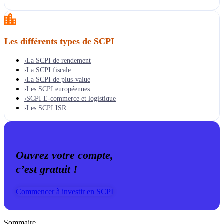
Les différents types de SCPI
La SCPI de rendement
›
La SCPI fiscale
›
La SCPI de plus-value
›
Les SCPI européennes
›
SCPI E-commerce et logistique
›
Les SCPI ISR
›
Ouvrez votre compte,
c’est gratuit !
Commencer à investir en SCPI
Sommaire