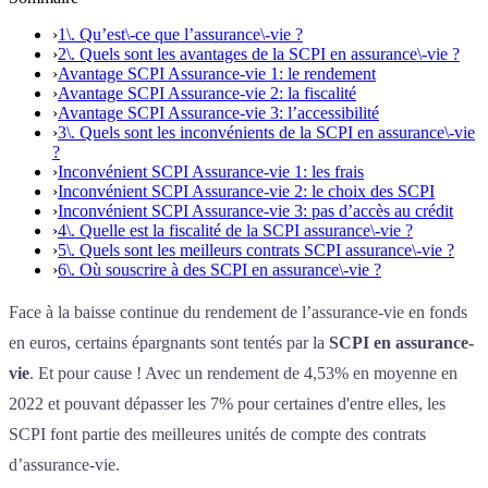
›
1\. Qu’est\-ce que l’assurance\-vie ?
›
2\. Quels sont les avantages de la SCPI en assurance\-vie ?
›
Avantage SCPI Assurance-vie 1: le rendement
›
Avantage SCPI Assurance-vie 2: la fiscalité
›
Avantage SCPI Assurance-vie 3: l’accessibilité
›
3\. Quels sont les inconvénients de la SCPI en assurance\-vie
?
›
Inconvénient SCPI Assurance-vie 1: les frais
›
Inconvénient SCPI Assurance-vie 2: le choix des SCPI
›
Inconvénient SCPI Assurance-vie 3: pas d’accès au crédit
›
4\. Quelle est la fiscalité de la SCPI assurance\-vie ?
›
5\. Quels sont les meilleurs contrats SCPI assurance\-vie ?
›
6\. Où souscrire à des SCPI en assurance\-vie ?
Face à la baisse continue du rendement de l’assurance-vie en fonds
en euros, certains épargnants sont tentés par la
SCPI en assurance-
vie
. Et pour cause ! Avec un rendement de 4,53% en moyenne en
2022 et pouvant dépasser les 7% pour certaines d'entre elles, les
SCPI font partie des meilleures unités de compte des contrats
d’assurance-vie.