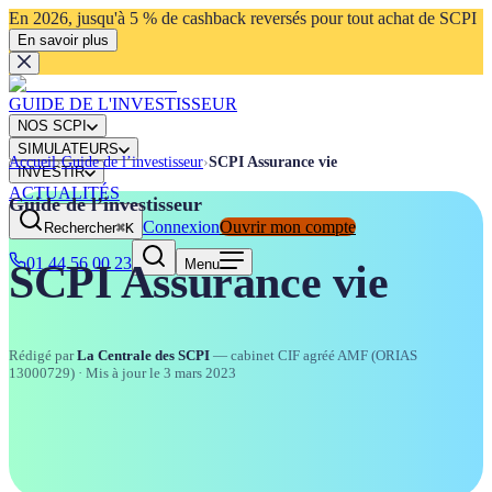
En 2026, jusqu'à 5 % de cashback reversés pour tout achat de SCPI
En savoir plus
GUIDE DE L'INVESTISSEUR
NOS SCPI
SIMULATEURS
Accueil
›
Guide de l’investisseur
›
SCPI Assurance vie
INVESTIR
ACTUALITÉS
Guide de l’investisseur
Connexion
Ouvrir mon compte
Rechercher
⌘K
01 44 56 00 23
Menu
SCPI Assurance vie
Rédigé par
La Centrale des SCPI
— cabinet CIF agréé AMF (ORIAS
13000729)
· Mis à jour le
3 mars 2023