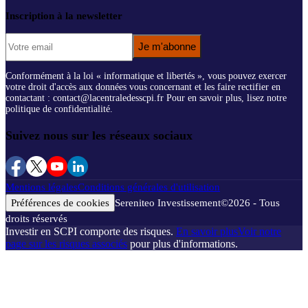
Inscription à la newsletter
Je m'abonne
Conformément à la loi « informatique et libertés », vous pouvez exercer
votre droit d'accès aux données vous concernant et les faire rectifier en
contactant : contact@lacentraledesscpi.fr Pour en savoir plus, lisez notre
politique de confidentialité.
Suivez nous sur les réseaux sociaux
Mentions légales
Conditions générales d'utilisation
Préférences de cookies
Sereniteo Investissement
©
2026
- Tous
droits réservés
Investir en SCPI comporte des risques.
En savoir plus
Voir notre
page sur les risques associés
pour plus d'informations.