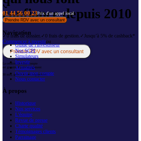
📞
confiance depuis 2010
01 44 56 00 23
Prix d'un appel local
Prendre RDV avec un consultant
Navigation
✓
0 frais de dossier.
✓
0 frais de gestion.
✓
Jusqu’à 5% de cashback*
Commencer à investir
ou
Guide de l'investisseur
Nos SCPI
Prendre RDV avec un consultant
Simulateurs
Investir
La création de votre compte
Actualités
est gratuite et sans engagement
Ouvrir mon compte
30 min, gratuit et sans engagement
Nous contacter
À propos
Historique
Nos services
L'équipe
Revue de presse
Charte qualité
Témoignages clients
Parrainage