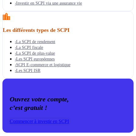
Investir en SCPI via une assurance vie
›
Les différents types de SCPI
La SCPI de rendement
›
La SCPI fiscale
›
La SCPI de plus-value
›
Les SCPI européennes
›
SCPI E-commerce et logistique
›
Les SCPI ISR
›
Ouvrez votre compte,
c’est gratuit !
Commencer à investir en SCPI