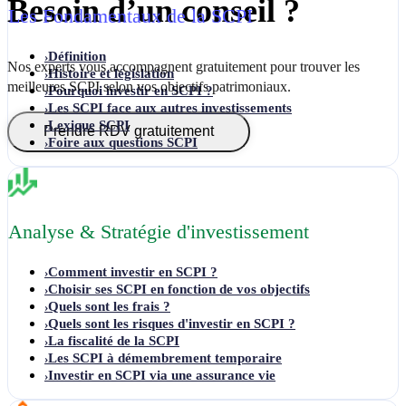
Besoin d’un conseil ?
Les Fondamentaux de la SCPI
Définition
›
Nos experts vous accompagnent gratuitement pour trouver les
Histoire et législation
›
meilleures SCPI selon vos objectifs patrimoniaux.
Pourquoi investir en SCPI ?
›
Les SCPI face aux autres investissements
›
Lexique SCPI
›
Prendre RDV gratuitement
Foire aux questions SCPI
›
Analyse & Stratégie d'investissement
Comment investir en SCPI ?
›
Choisir ses SCPI en fonction de vos objectifs
›
Quels sont les frais ?
›
Quels sont les risques d'investir en SCPI ?
›
La fiscalité de la SCPI
›
Les SCPI à démembrement temporaire
›
Investir en SCPI via une assurance vie
›