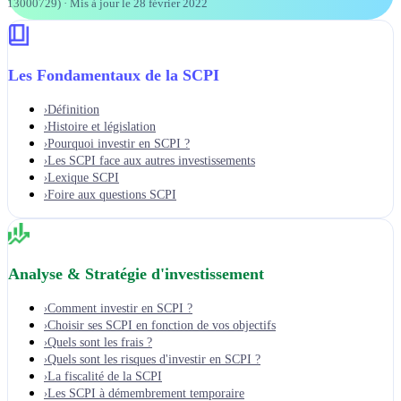
13000729)
· Mis à jour le
28 février 2022
Les Fondamentaux de la SCPI
Définition
›
Histoire et législation
›
Pourquoi investir en SCPI ?
›
Les SCPI face aux autres investissements
›
Lexique SCPI
›
Foire aux questions SCPI
›
Analyse & Stratégie d'investissement
Comment investir en SCPI ?
›
Choisir ses SCPI en fonction de vos objectifs
›
Quels sont les frais ?
›
Quels sont les risques d'investir en SCPI ?
›
La fiscalité de la SCPI
›
Les SCPI à démembrement temporaire
›