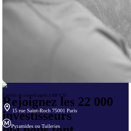
Cabinet de conseil agréé AMF/CIF
Rejoignez les 22 000
15 rue Saint-Roch 75001 Paris
investisseurs
qui nous font
Pyramides ou Tuileries