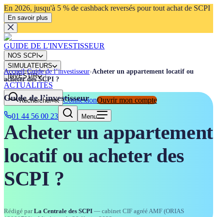
En 2026, jusqu'à 5 % de cashback reversés pour tout achat de SCPI
En savoir plus
GUIDE DE L'INVESTISSEUR
NOS SCPI
SIMULATEURS
Accueil
›
Guide de l’investisseur
›
Acheter un appartement locatif ou
INVESTIR
acheter des SCPI ?
ACTUALITÉS
Guide de l’investisseur
Connexion
Ouvrir mon compte
Rechercher
⌘K
01 44 56 00 23
Menu
Acheter un appartement
locatif ou acheter des
SCPI ?
Rédigé par
La Centrale des SCPI
— cabinet CIF agréé AMF (ORIAS