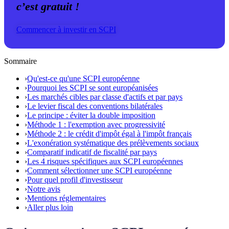
c’est gratuit !
Commencer à investir en SCPI
Sommaire
›
Qu'est-ce qu'une SCPI européenne
›
Pourquoi les SCPI se sont européanisées
›
Les marchés cibles par classe d'actifs et par pays
›
Le levier fiscal des conventions bilatérales
›
Le principe : éviter la double imposition
›
Méthode 1 : l'exemption avec progressivité
›
Méthode 2 : le crédit d'impôt égal à l'impôt français
›
L'exonération systématique des prélèvements sociaux
›
Comparatif indicatif de fiscalité par pays
›
Les 4 risques spécifiques aux SCPI européennes
›
Comment sélectionner une SCPI européenne
›
Pour quel profil d'investisseur
›
Notre avis
›
Mentions réglementaires
›
Aller plus loin