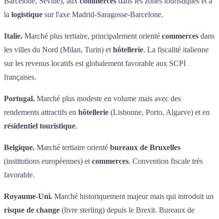
Barcelone, Séville), aux
commerces
dans les zones touristiques et à
la
logistique
sur l'axe Madrid-Saragosse-Barcelone.
Italie.
Marché plus tertiaire, principalement orienté
commerces
dans
les villes du Nord (Milan, Turin) et
hôtellerie
. La fiscalité italienne
sur les revenus locatifs est globalement favorable aux SCPI
françaises.
Portugal.
Marché plus modeste en volume mais avec des
rendements attractifs en
hôtellerie
(Lisbonne, Porto, Algarve) et en
résidentiel touristique
.
Belgique.
Marché tertiaire orienté
bureaux de Bruxelles
(institutions européennes) et
commerces
. Convention fiscale très
favorable.
Royaume-Uni.
Marché historiquement majeur mais qui introduit un
risque de change
(livre sterling) depuis le Brexit. Bureaux de