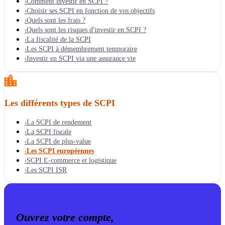
Comment investir en SCPI ?
›
Choisir ses SCPI en fonction de vos objectifs
›
Quels sont les frais ?
›
Quels sont les risques d'investir en SCPI ?
›
La fiscalité de la SCPI
›
Les SCPI à démembrement temporaire
›
Investir en SCPI via une assurance vie
›
Les différents types de SCPI
La SCPI de rendement
›
La SCPI fiscale
›
La SCPI de plus-value
›
Les SCPI européennes
›
SCPI E-commerce et logistique
›
Les SCPI ISR
›
Ouvrez votre compte,