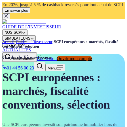
En 2026, jusqu'à 5 % de cashback reversés pour tout achat de SCPI
En savoir plus
GUIDE DE L'INVESTISSEUR
NOS SCPI
SIMULATEURS
Accueil
›
Guide de l’investisseur
›
SCPI européennes : marchés, fiscalité
INVESTIR
conventions, sélection
ACTUALITÉS
Guide de l’investisseur
Connexion
Ouvrir mon compte
Rechercher
⌘K
01 44 56 00 23
Menu
SCPI européennes :
marchés, fiscalité
conventions, sélection
Une SCPI européenne investit son patrimoine immobilier hors de