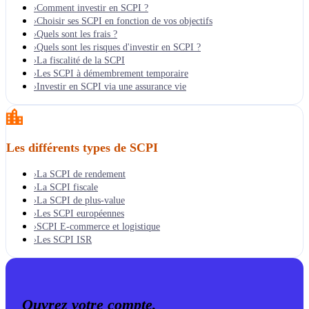
Comment investir en SCPI ?
›
Choisir ses SCPI en fonction de vos objectifs
›
Quels sont les frais ?
›
Quels sont les risques d'investir en SCPI ?
›
La fiscalité de la SCPI
›
Les SCPI à démembrement temporaire
›
Investir en SCPI via une assurance vie
›
Les différents types de SCPI
La SCPI de rendement
›
La SCPI fiscale
›
La SCPI de plus-value
›
Les SCPI européennes
›
SCPI E-commerce et logistique
›
Les SCPI ISR
›
Ouvrez votre compte,