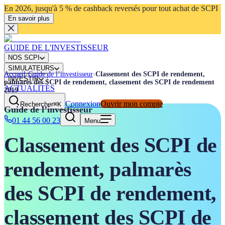
En 2026, jusqu'à 5 % de cashback reversés pour tout achat de SCPI
En savoir plus
GUIDE DE L'INVESTISSEUR
NOS SCPI
SIMULATEURS
Accueil
›
Guide de l’investisseur
›
Classement des SCPI de rendement,
INVESTIR
palmarès des SCPI de rendement, classement des SCPI de rendement
ACTUALITÉS
2019
Connexion
Ouvrir mon compte
Rechercher
⌘K
Guide de l’investisseur
01 44 56 00 23
Menu
Classement des SCPI de
rendement, palmarès
des SCPI de rendement,
classement des SCPI de