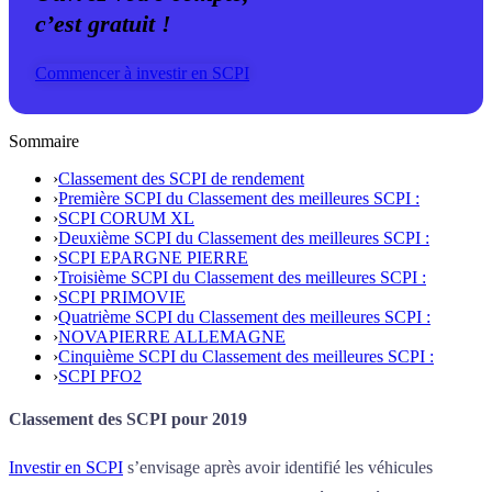
c’est gratuit !
Commencer à investir en SCPI
Sommaire
›
Classement des SCPI de rendement
›
Première SCPI du Classement des meilleures SCPI :
›
SCPI CORUM XL
›
Deuxième SCPI du Classement des meilleures SCPI :
›
SCPI EPARGNE PIERRE
›
Troisième SCPI du Classement des meilleures SCPI :
›
SCPI PRIMOVIE
›
Quatrième SCPI du Classement des meilleures SCPI :
›
NOVAPIERRE ALLEMAGNE
›
Cinquième SCPI du Classement des meilleures SCPI :
›
SCPI PFO2
Classement des SCPI pour 2019
Investir en SCPI
s’envisage après avoir identifié les véhicules