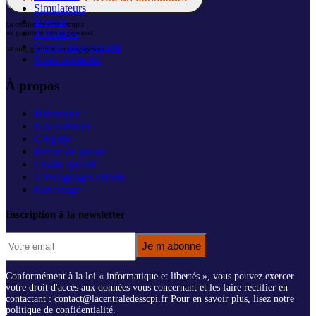
Simulateurs
Investir
La création de votre compte
Actualités
est gratuite et sans engagement
Ouvrir mon compte
30 min, gratuit et sans engagement
Nous contacter
À propos
Historique
Nos services
L'équipe
Revue de presse
Charte qualité
Témoignages clients
Parrainage
Inscription à la newsletter
Je m'abonne
Conformément à la loi « informatique et libertés », vous pouvez exercer
votre droit d'accès aux données vous concernant et les faire rectifier en
contactant : contact@lacentraledesscpi.fr Pour en savoir plus, lisez notre
politique de confidentialité.