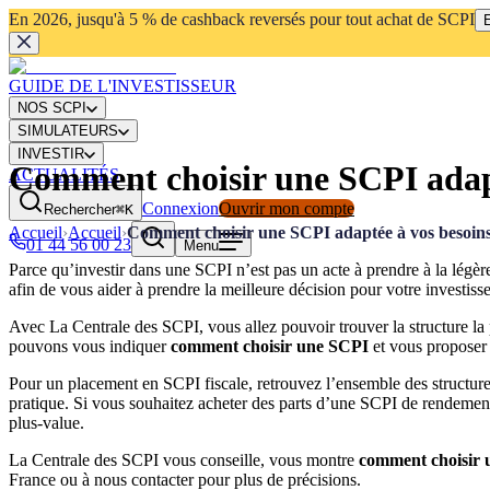
En 2026, jusqu'à 5 % de cashback reversés pour tout achat de SCPI
E
GUIDE DE L'INVESTISSEUR
NOS SCPI
SIMULATEURS
INVESTIR
Comment choisir une SCPI adapt
ACTUALITÉS
Connexion
Ouvrir mon compte
Rechercher
⌘K
Accueil
›
Accueil
›
Comment choisir une SCPI adaptée à vos besoin
01 44 56 00 23
Menu
Parce qu’investir dans une SCPI n’est pas un acte à prendre à la légè
afin de vous aider à prendre la meilleure décision pour votre investiss
Avec La Centrale des SCPI, vous allez pouvoir trouver la structure la 
pouvons vous indiquer
comment choisir une SCPI
et vous proposer 
Pour un placement en SCPI fiscale, retrouvez l’ensemble des structure
pratique. Si vous souhaitez acheter des parts d’une SCPI de rendement
plus-value.
La Centrale des SCPI vous conseille, vous montre
comment choisir
France ou à nous contacter pour plus de précisions.