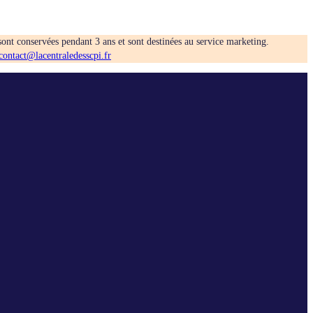
sont conservées pendant 3 ans et sont destinées au service marketing.
contact@lacentraledesscpi.fr