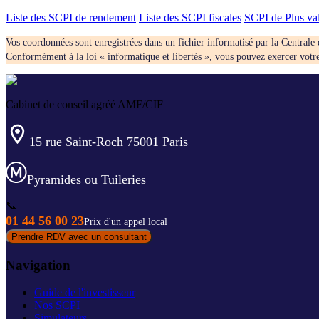
Liste des SCPI de rendement
Liste des SCPI fiscales
SCPI de Plus va
Vos coordonnées sont enregistrées dans un fichier informatisé par la Centrale 
Conformément à la loi « informatique et libertés », vous pouvez exercer votre 
Cabinet de conseil agréé AMF/CIF
15 rue Saint-Roch 75001 Paris
Pyramides ou Tuileries
📞
01 44 56 00 23
Prix d'un appel local
Prendre RDV avec un consultant
Navigation
Guide de l'investisseur
Nos SCPI
Simulateurs