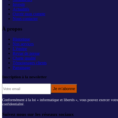
Investir
Actualités
Ouvrir mon compte
Nous contacter
À propos
Historique
Nos services
L'équipe
Revue de presse
Charte qualité
Témoignages clients
Parrainage
Inscription à la newsletter
Je m'abonne
Conformément à la loi « informatique et libertés », vous pouvez exercer votre d
confidentialité.
Suivez nous sur les réseaux sociaux