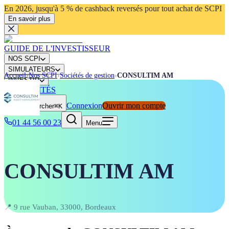
En 2026, jusqu'à 5 % de cashback reversés pour tout achat de SCPI
En savoir plus
GUIDE DE L'INVESTISSEUR
NOS SCPI
SIMULATEURS
Accueil
›
Nos SCPI
›
Sociétés de gestion
›
CONSULTIM AM
INVESTIR
ACTUALITÉS
Connexion
Ouvrir mon compte
Rechercher
⌘K
01 44 56 00 23
Menu
CONSULTIM AM
📍
9 rue Vauban, 33000, Bordeaux