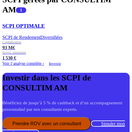
AM
1
SCPI OPTIMALE
SCPI de Rendement
Diversifiées
Capitalisation
93
M€
Invest. minimum
1 530
€
Voir l’analyse complète ›
Investir
Investir dans les SCPI de
CONSULTIM AM
Bénéficiez de jusqu’à 5 % de cashback et d’un accompagnement
personnalisé par nos consultants experts.
Prendre RDV avec un consultant
Simuler mon