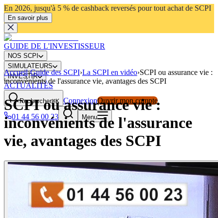
En 2026, jusqu'à 5 % de cashback reversés pour tout achat de SCPI
En savoir plus
GUIDE DE L'INVESTISSEUR
NOS SCPI
SIMULATEURS
Accueil
›
Guide des SCPI
›
La SCPI en vidéo
›
SCPI ou assurance vie :
INVESTIR
inconvénients de l'assurance vie, avantages des SCPI
ACTUALITÉS
SCPI ou assurance vie :
Connexion
Ouvrir mon compte
Rechercher
⌘K
01 44 56 00 23
Menu
inconvénients de l'assurance
vie, avantages des SCPI