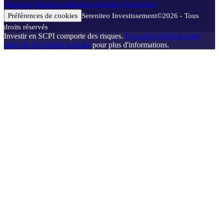
Mentions légales
Conditions générales d'utilisation
Préférences de cookies
Sereniteo Investissement
©
2026
- Tous
droits réservés
Investir en SCPI comporte des risques.
En savoir plus
Voir notre
page sur les risques associés
pour plus d'informations.