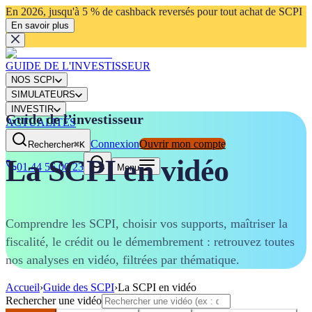
En 2026, jusqu'à 5 % de cashback reversés pour tout achat de SCPI
En savoir plus
GUIDE DE L'INVESTISSEUR
NOS SCPI
SIMULATEURS
INVESTIR
Guide de l’investisseur
ACTUALITÉS
Connexion
Ouvrir mon compte
Rechercher
⌘K
La SCPI en vidéo
01 44 56 00 23
Menu
Comprendre les SCPI, choisir vos supports, maîtriser la
fiscalité, le crédit ou le démembrement : retrouvez toutes
nos analyses en vidéo, filtrées par thématique.
Accueil
›
Guide des SCPI
›
La SCPI en vidéo
Rechercher une vidéo