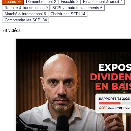
Toutes
78
Démembrement
2
Fiscalité
3
Financement & crédit
4
Retraite & transmission
9
SCPI vs autres placements
6
Marché & international
6
Choisir ses SCPI
14
Comprendre les SCPI
34
78
vidéo
s