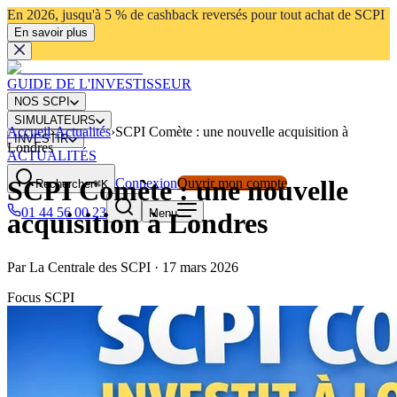
En 2026, jusqu'à 5 % de cashback reversés pour tout achat de SCPI
En savoir plus
GUIDE DE L'INVESTISSEUR
NOS SCPI
SIMULATEURS
Accueil
›
Actualités
›
SCPI Comète : une nouvelle acquisition à
INVESTIR
Londres
ACTUALITÉS
SCPI Comète : une nouvelle
Connexion
Ouvrir mon compte
Rechercher
⌘K
01 44 56 00 23
Menu
acquisition à Londres
Par
La Centrale des SCPI
·
17 mars 2026
Focus SCPI