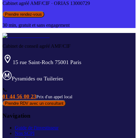
Cabinet agréé AMF/CIF · ORIAS 13000729
Prendre rendez-vous
30 min, gratuit et sans engagement
Cabinet de conseil agréé AMF/CIF
15 rue Saint-Roch 75001 Paris
Pyramides ou Tuileries
📞
01 44 56 00 23
Prix d'un appel local
Prendre RDV avec un consultant
Navigation
Guide de l'investisseur
Nos SCPI