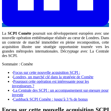
La
SCPI Comète
poursuit son développement européen avec une
nouvelle opération emblématique réalisée au cœur de Londres. Dans
un contexte de marché immobilier en pleine recomposition, cette
acquisition illustre une stratégie opportuniste tournée vers les
grandes métropoles internationales. Décryptage avec La Centrale
des SCPI.
Sommaire : Comète
›
Focus sur cette nouvelle acquisition SCPI :
›
Londres, un marché clé dans la stratégie de Comète
›
Pourquoi cette opération est intéressante pour les
investisseurs ?
›
La Centrale des SCPI : un accompagnement sur-mesure pour
investir
›
Cashback SCPI Comète : jusqu’à 3 % de bonus
Focus sur cette nouvelle acquisition SCPI