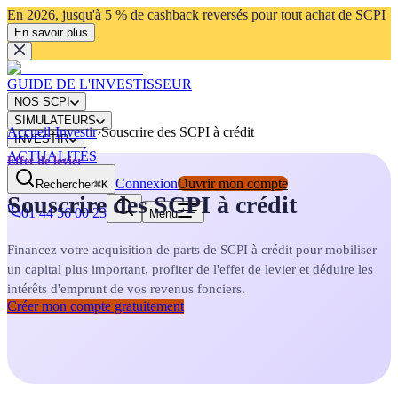
En 2026, jusqu'à 5 % de cashback reversés pour tout achat de SCPI
En savoir plus
GUIDE DE L'INVESTISSEUR
NOS SCPI
SIMULATEURS
Accueil
›
Investir
›
Souscrire des SCPI à crédit
INVESTIR
ACTUALITÉS
Effet de levier
Connexion
Ouvrir mon compte
Rechercher
⌘K
Souscrire des SCPI à crédit
01 44 56 00 23
Menu
Financez votre acquisition de parts de SCPI à crédit pour mobiliser
un capital plus important, profiter de l'effet de levier et déduire les
intérêts d'emprunt de vos revenus fonciers.
Créer mon compte gratuitement