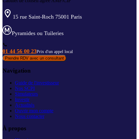
Cabinet de conseil agréé AMF/CIF
15 rue Saint-Roch 75001 Paris
Pyramides ou Tuileries
📞
01 44 56 00 23
Prix d'un appel local
Prendre RDV avec un consultant
Navigation
Guide de l'investisseur
Nos SCPI
Simulateurs
Investir
Actualités
Ouvrir mon compte
Nous contacter
À propos