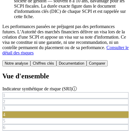
société de gestion — souvent 8 à 10 ans, davantage pour les
SCPI fiscales. La durée exacte figure dans le document
d'informations clés (DIC) de chaque SCPI et est rappelée sur
cette fiche.
Les performances passées ne préjugent pas des performances
futures.
L'Autorité des marchés financiers délivre un visa lors de la
création d'une SCPI et appose un visa sur sa note d'information. Ce
visa ne constitue ni une garantie, ni une recommandation, ni un
contrôle permanent du placement ou de sa performance.
Consulter le
détail des risques
Notre analyse
Chiffres clés
Documentation
Comparer
Vue d'ensemble
Indicateur synthétique de risque (SRI)
ⓘ
1
2
3
4
5
6