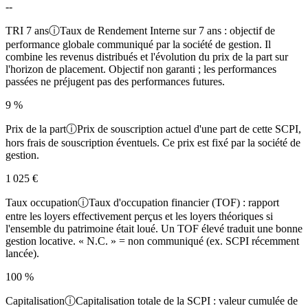
--
TRI 7 ans
ⓘ
Taux de Rendement Interne sur 7 ans : objectif de
performance globale communiqué par la société de gestion. Il
combine les revenus distribués et l'évolution du prix de la part sur
l'horizon de placement. Objectif non garanti ; les performances
passées ne préjugent pas des performances futures.
9 %
Prix de la part
ⓘ
Prix de souscription actuel d'une part de cette SCPI,
hors frais de souscription éventuels. Ce prix est fixé par la société de
gestion.
1 025 €
Taux occupation
ⓘ
Taux d'occupation financier (TOF) : rapport
entre les loyers effectivement perçus et les loyers théoriques si
l'ensemble du patrimoine était loué. Un TOF élevé traduit une bonne
gestion locative. « N.C. » = non communiqué (ex. SCPI récemment
lancée).
100 %
Capitalisation
ⓘ
Capitalisation totale de la SCPI : valeur cumulée de