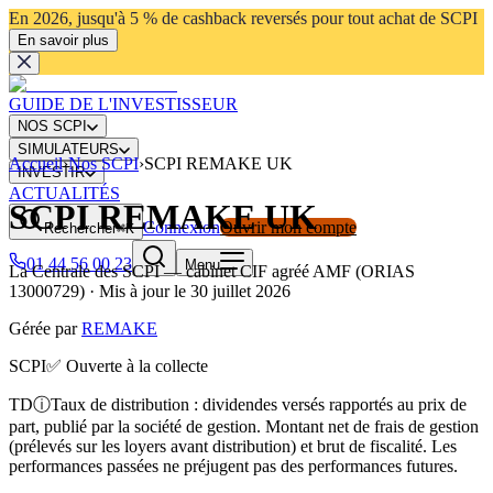
En 2026, jusqu'à 5 % de cashback reversés pour tout achat de SCPI
En savoir plus
GUIDE DE L'INVESTISSEUR
NOS SCPI
SIMULATEURS
Accueil
›
Nos SCPI
›
SCPI REMAKE UK
INVESTIR
ACTUALITÉS
SCPI REMAKE UK
Connexion
Ouvrir mon compte
Rechercher
⌘K
01 44 56 00 23
Menu
La Centrale des SCPI
— cabinet CIF agréé AMF (ORIAS
13000729) · Mis à jour le
30 juillet 2026
Gérée par
REMAKE
SCPI
✅ Ouverte à la collecte
TD
ⓘ
Taux de distribution : dividendes versés rapportés au prix de
part, publié par la société de gestion. Montant net de frais de gestion
(prélevés sur les loyers avant distribution) et brut de fiscalité. Les
performances passées ne préjugent pas des performances futures.