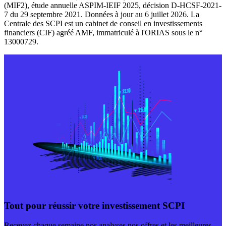
(MIF2), étude annuelle ASPIM-IEIF 2025, décision D-HCSF-2021-
7 du 29 septembre 2021. Données à jour au 6 juillet 2026. La
Centrale des SCPI est un cabinet de conseil en investissements
financiers (CIF) agréé AMF, immatriculé à l'ORIAS sous le n°
13000729.
Tout pour réussir votre investissement SCPI
Recevez chaque semaine nos analyses nos offres et les meilleures