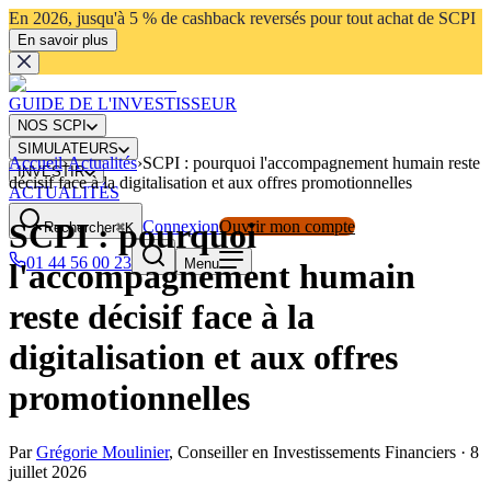
En 2026, jusqu'à 5 % de cashback reversés pour tout achat de SCPI
En savoir plus
GUIDE DE L'INVESTISSEUR
NOS SCPI
SIMULATEURS
Accueil
›
Actualités
›
SCPI : pourquoi l'accompagnement humain reste
INVESTIR
décisif face à la digitalisation et aux offres promotionnelles
ACTUALITÉS
SCPI : pourquoi
Connexion
Ouvrir mon compte
Rechercher
⌘K
01 44 56 00 23
Menu
l'accompagnement humain
reste décisif face à la
digitalisation et aux offres
promotionnelles
Par
Grégorie Moulinier
,
Conseiller en Investissements Financiers
·
8
juillet 2026