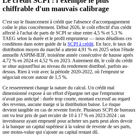
Le crédit SCPI : l'exemple le plus
chiffrable d'un mauvais calibrage
C'est sur le financement à crédit que l'absence d'accompagnement
coûte le plus concrètement. Début 2026, le coût effectif d'un crédit
affecté à l'achat de parts de SCPI se situe entre 4,5 % et 5,3 %
TAEG selon la durée et le profil emprunteur — nous détaillons ces
conditions dans notre guide de la
SCPI à crédit
. En face, le taux de
distribution moyen du marché a atteint 4,91 % en 2025 selon l'étude
annuelle ASPIM-IEIF, troisième année consécutive de hausse après
4,72 % en 2024 et 4,52 % en 2023. Autrement dit, le coût du crédit
se situe aujourd'hui au niveau du rendement distribué, parfois au-
dessus. Rien à voir avec la période 2020-2022, où l'emprunt se
négociait encore autour de 1,5 %.
Ce resserrement change la nature du calcul. Un crédit mal
dimensionné expose à un effort d'épargne net que l'emprunteur
n'avait pas anticipé : durée trop courte, montant excessif au regard
des revenus, aucune marge si la distribution baisse. Le risque
devient tangible en cas de revente forcée. Plusieurs SCPI de bureaux
ont vu leur prix de part reculer de 10 à 17 % en 2023-2024 ; un
investisseur ayant emprunté pour acheter ses parts peut alors devoir
à la banque un capital supérieur à la valeur de revente de ses parts,
une moins-value qui s'ajoute au capital restant dû.