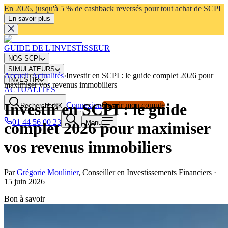
En 2026, jusqu'à 5 % de cashback reversés pour tout achat de SCPI
En savoir plus
GUIDE DE L'INVESTISSEUR
NOS SCPI
SIMULATEURS
Accueil
›
Actualités
›
Investir en SCPI : le guide complet 2026 pour
INVESTIR
maximiser vos revenus immobiliers
ACTUALITÉS
Investir en SCPI : le guide
Connexion
Ouvrir mon compte
Rechercher
⌘K
01 44 56 00 23
Menu
complet 2026 pour maximiser
vos revenus immobiliers
Par
Grégorie Moulinier
,
Conseiller en Investissements Financiers
·
15 juin 2026
Bon à savoir