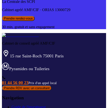
La Centrale des SCPI
Cabinet agréé AMF/CIF · ORIAS 13000729
Prendre rendez-vous
30 min, gratuit et sans engagement
Cabinet de conseil agréé AMF/CIF
15 rue Saint-Roch 75001 Paris
Pyramides ou Tuileries
📞
01 44 56 00 23
Prix d'un appel local
Prendre RDV avec un consultant
Navigation
Guide de l'investisseur