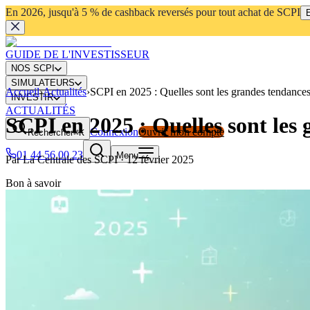
En 2026, jusqu'à 5 % de cashback reversés pour tout achat de SCPI
E
GUIDE DE L'INVESTISSEUR
NOS SCPI
SIMULATEURS
Accueil
›
Actualités
›
SCPI en 2025 : Quelles sont les grandes tendances
INVESTIR
ACTUALITÉS
SCPI en 2025 : Quelles sont les 
Connexion
Ouvrir mon compte
Rechercher
⌘K
01 44 56 00 23
Menu
Par
La Centrale des SCPI
·
12 février 2025
Bon à savoir