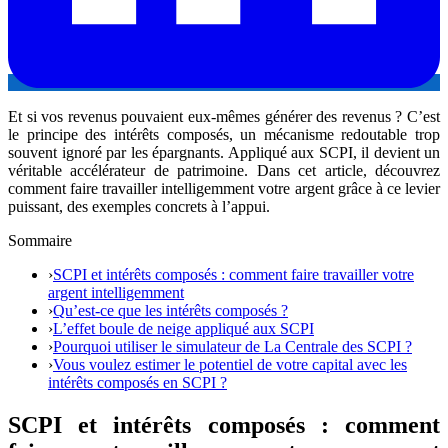
Et si vos revenus pouvaient eux-mêmes générer des revenus ? C’est
le principe des intérêts composés, un mécanisme redoutable trop
souvent ignoré par les épargnants. Appliqué aux SCPI, il devient un
véritable accélérateur de patrimoine. Dans cet article, découvrez
comment faire travailler intelligemment votre argent grâce à ce levier
puissant, des exemples concrets à l’appui.
Sommaire
›
SCPI et intérêts composés : comment faire travailler votre
argent intelligemment
›
Qu’est-ce que les intérêts composés ?
›
L’effet boule de neige appliqué aux SCPI
›
Pourquoi utiliser le simulateur de La Centrale des SCPI ?
›
Vous voulez estimer le potentiel de votre capital avec les
intérêts composés en SCPI ?
SCPI et intérêts composés : comment