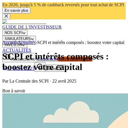
En 2026, jusqu'à 5 % de cashback reversés pour tout achat de SCPI
En savoir plus
GUIDE DE L'INVESTISSEUR
NOS SCPI
SIMULATEURS
Accueil
›
Actualités
›
SCPI et intérêts composés : boostez votre capital
INVESTIR
ACTUALITÉS
SCPI et intérêts composés :
Connexion
Ouvrir mon compte
Rechercher
⌘K
boostez votre capital
01 44 56 00 23
Menu
Par
La Centrale des SCPI
·
22 avril 2025
Bon à savoir