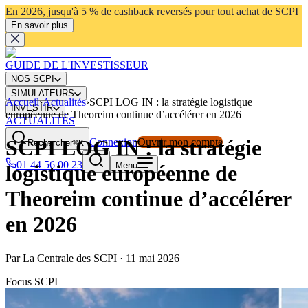
En 2026, jusqu'à 5 % de cashback reversés pour tout achat de SCPI
En savoir plus
GUIDE DE L'INVESTISSEUR
NOS SCPI
SIMULATEURS
Accueil
›
Actualités
›
SCPI LOG IN : la stratégie logistique
INVESTIR
européenne de Theoreim continue d’accélérer en 2026
ACTUALITÉS
SCPI LOG IN : la stratégie
Connexion
Ouvrir mon compte
Rechercher
⌘K
01 44 56 00 23
Menu
logistique européenne de
Theoreim continue d’accélérer
en 2026
Par
La Centrale des SCPI
·
11 mai 2026
Focus SCPI