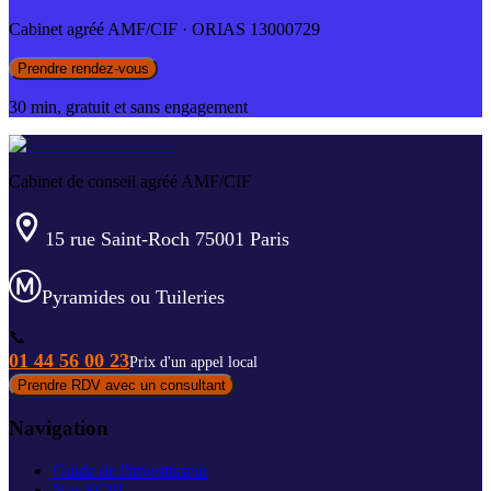
Cabinet agréé AMF/CIF · ORIAS 13000729
Prendre rendez-vous
30 min, gratuit et sans engagement
Cabinet de conseil agréé AMF/CIF
15 rue Saint-Roch 75001 Paris
Pyramides ou Tuileries
📞
01 44 56 00 23
Prix d'un appel local
Prendre RDV avec un consultant
Navigation
Guide de l'investisseur
Nos SCPI