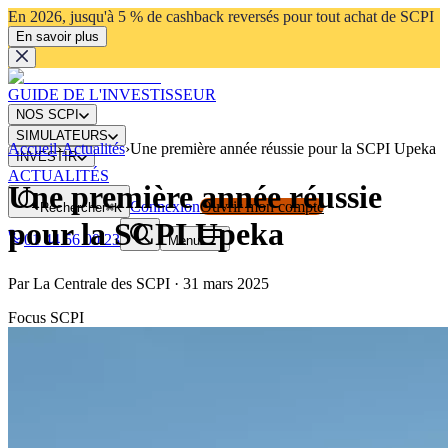
En 2026, jusqu'à 5 % de cashback reversés pour tout achat de SCPI
En savoir plus
GUIDE DE L'INVESTISSEUR
NOS SCPI
SIMULATEURS
Accueil
›
Actualités
›
Une première année réussie pour la SCPI Upeka
INVESTIR
ACTUALITÉS
Une première année réussie
Connexion
Ouvrir mon compte
Rechercher
⌘K
pour la SCPI Upeka
01 44 56 00 23
Menu
Par
La Centrale des SCPI
·
31 mars 2025
Focus SCPI