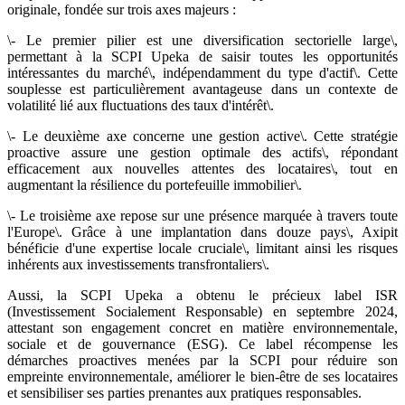
originale, fondée sur trois axes majeurs :
\- Le premier pilier est une diversification sectorielle large\,
permettant à la SCPI Upeka de saisir toutes les opportunités
intéressantes du marché\, indépendamment du type d'actif\. Cette
souplesse est particulièrement avantageuse dans un contexte de
volatilité lié aux fluctuations des taux d'intérêt\.
\- Le deuxième axe concerne une gestion active\. Cette stratégie
proactive assure une gestion optimale des actifs\, répondant
efficacement aux nouvelles attentes des locataires\, tout en
augmentant la résilience du portefeuille immobilier\.
\- Le troisième axe repose sur une présence marquée à travers toute
l'Europe\. Grâce à une implantation dans douze pays\, Axipit
bénéficie d'une expertise locale cruciale\, limitant ainsi les risques
inhérents aux investissements transfrontaliers\.
Aussi, la SCPI Upeka a obtenu le précieux label ISR
(Investissement Socialement Responsable) en septembre 2024,
attestant son engagement concret en matière environnementale,
sociale et de gouvernance (ESG). Ce label récompense les
démarches proactives menées par la SCPI pour réduire son
empreinte environnementale, améliorer le bien-être de ses locataires
et sensibiliser ses parties prenantes aux pratiques responsables.