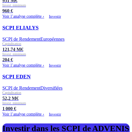
951
M€
Invest. minimum
960
€
Voir l’analyse complète ›
Investir
SCPI ELIALYS
SCPI de Rendement
Européennes
Capitalisation
121,74
M€
Invest. minimum
204
€
Voir l’analyse complète ›
Investir
SCPI EDEN
SCPI de Rendement
Diversifiées
Capitalisation
52,2
M€
Invest. minimum
1 000
€
Voir l’analyse complète ›
Investir
Investir dans les SCPI de
ADVENIS