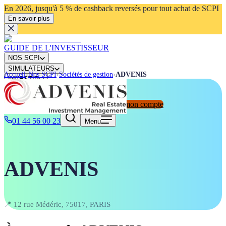
En 2026, jusqu'à 5 % de cashback reversés pour tout achat de SCPI
En savoir plus
GUIDE DE L'INVESTISSEUR
NOS SCPI
SIMULATEURS
Accueil
›
Nos SCPI
›
Sociétés de gestion
›
ADVENIS
INVESTIR
ACTUALITÉS
Connexion
Ouvrir mon compte
Rechercher
⌘K
01 44 56 00 23
Menu
ADVENIS
📍
12 rue Médéric, 75017, PARIS