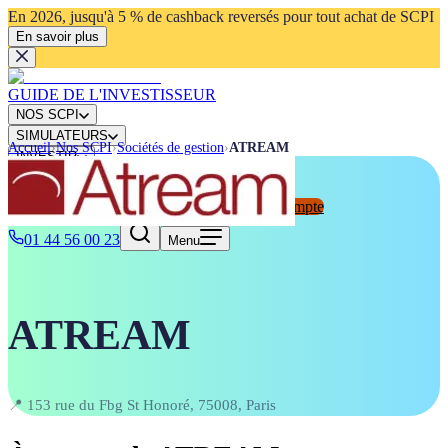
En 2026, jusqu'à 5 % de cashback reversés pour tout achat de SCPI
En savoir plus
GUIDE DE L'INVESTISSEUR
NOS SCPI
SIMULATEURS
Accueil
›
Nos SCPI
›
Sociétés de gestion
›
ATREAM
INVESTIR
ACTUALITÉS
Connexion
Ouvrir mon compte
Rechercher
⌘K
01 44 56 00 23
Menu
ATREAM
📍
153 rue du Fbg St Honoré, 75008, Paris