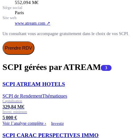
552,094
M€
Siège social
Paris
Site web
www.atream.com
↗
Un consultant vous accompagne gratuitement dans le choix de vos SCPI.
Prendre RDV
SCPI gérées par
ATREAM
3
SCPI ATREAM HOTELS
SCPI de Rendement
Thématiques
Capitalisation
329,84
M€
Invest. minimum
5 000
€
Voir l’analyse complète ›
Investir
SCPI CARAC PERSPECTIVES IMMO