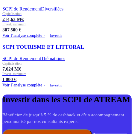
SCPI de Rendement
Diversifiées
Capitalisation
214,63
M€
Invest. minimum
307 500
€
Voir l’analyse complète ›
Investir
SCPI TOURISME ET LITTORAL
SCPI de Rendement
Thématiques
Capitalisation
7,624
M€
Invest. minimum
1 000
€
Voir l’analyse complète ›
Investir
Investir dans les SCPI de
ATREAM
Bénéficiez de jusqu’à 5 % de cashback et d’un accompagnement
personnalisé par nos consultants experts.