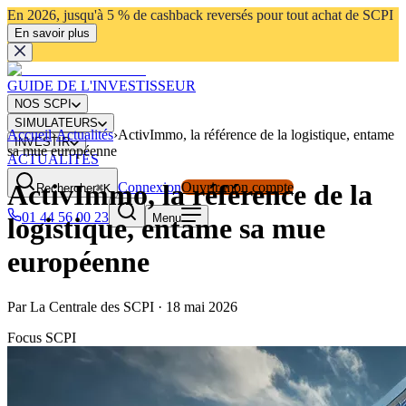
En 2026, jusqu'à 5 % de cashback reversés pour tout achat de SCPI
En savoir plus
GUIDE DE L'INVESTISSEUR
NOS SCPI
SIMULATEURS
Accueil
›
Actualités
›
ActivImmo, la référence de la logistique, entame
INVESTIR
sa mue européenne
ACTUALITÉS
ActivImmo, la référence de la
Connexion
Ouvrir mon compte
Rechercher
⌘K
01 44 56 00 23
Menu
logistique, entame sa mue
européenne
Par
La Centrale des SCPI
·
18 mai 2026
Focus SCPI