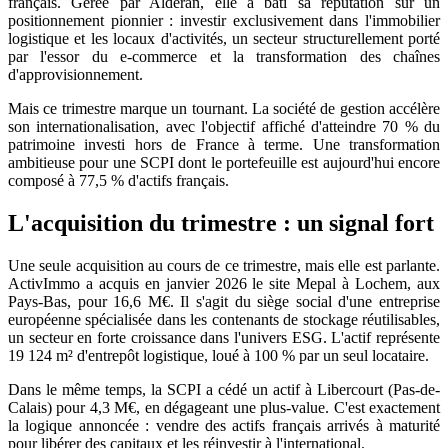
français. Gérée par Alderan, elle a bâti sa réputation sur un
positionnement pionnier : investir exclusivement dans l'immobilier
logistique et les locaux d'activités, un secteur structurellement porté
par l'essor du e-commerce et la transformation des chaînes
d'approvisionnement.
Mais ce trimestre marque un tournant. La société de gestion accélère
son internationalisation, avec l'objectif affiché d'atteindre 70 % du
patrimoine investi hors de France à terme. Une transformation
ambitieuse pour une SCPI dont le portefeuille est aujourd'hui encore
composé à 77,5 % d'actifs français.
L'acquisition du trimestre : un signal fort
Une seule acquisition au cours de ce trimestre, mais elle est parlante.
ActivImmo a acquis en janvier 2026 le site Mepal à Lochem, aux
Pays-Bas, pour 16,6 M€. Il s'agit du siège social d'une entreprise
européenne spécialisée dans les contenants de stockage réutilisables,
un secteur en forte croissance dans l'univers ESG. L'actif représente
19 124 m² d'entrepôt logistique, loué à 100 % par un seul locataire.
Dans le même temps, la SCPI a cédé un actif à Libercourt (Pas-de-
Calais) pour 4,3 M€, en dégageant une plus-value. C'est exactement
la logique annoncée : vendre des actifs français arrivés à maturité
pour libérer des capitaux et les réinvestir à l'international.