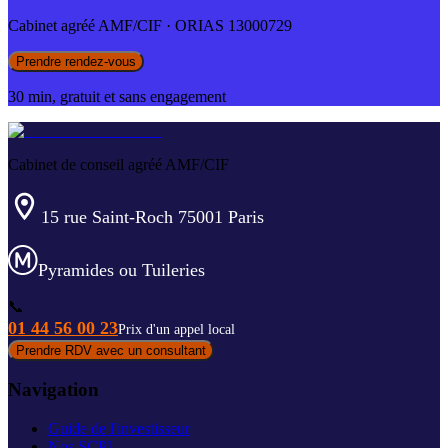
Cabinet agréé AMF/CIF · ORIAS 13000729
Prendre rendez-vous
30 min, gratuit et sans engagement
Cabinet de conseil agréé AMF/CIF
15 rue Saint-Roch 75001 Paris
Pyramides ou Tuileries
📞
01 44 56 00 23
Prix d'un appel local
Prendre RDV avec un consultant
Navigation
Guide de l'investisseur
Nos SCPI