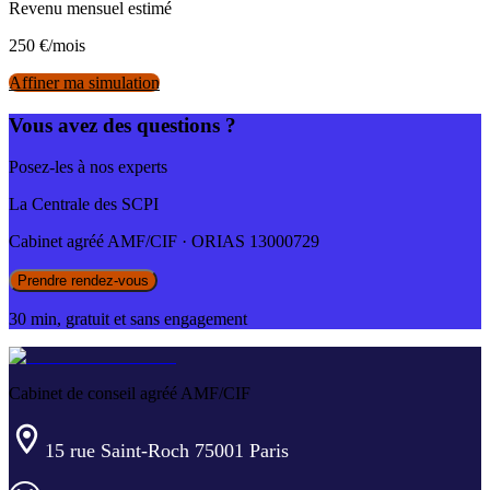
Revenu mensuel estimé
250
€/mois
Affiner ma simulation
Vous avez des questions ?
Posez-les à nos experts
La Centrale des SCPI
Cabinet agréé AMF/CIF · ORIAS 13000729
Prendre rendez-vous
30 min, gratuit et sans engagement
Cabinet de conseil agréé AMF/CIF
15 rue Saint-Roch 75001 Paris