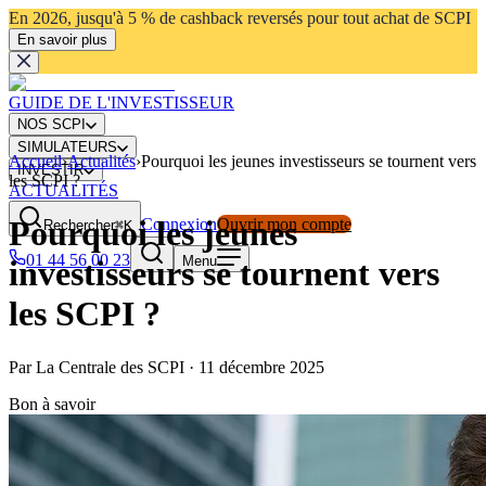
En 2026, jusqu'à 5 % de cashback reversés pour tout achat de SCPI
En savoir plus
GUIDE DE L'INVESTISSEUR
NOS SCPI
SIMULATEURS
Accueil
›
Actualités
›
Pourquoi les jeunes investisseurs se tournent vers
INVESTIR
les SCPI ?
ACTUALITÉS
Pourquoi les jeunes
Connexion
Ouvrir mon compte
Rechercher
⌘K
01 44 56 00 23
Menu
investisseurs se tournent vers
les SCPI ?
Par
La Centrale des SCPI
·
11 décembre 2025
Bon à savoir