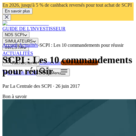
En 2026, jusqu'à 5 % de cashback reversés pour tout achat de SCPI
En savoir plus
GUIDE DE L'INVESTISSEUR
NOS SCPI
SIMULATEURS
Accueil
›
Actualités
›
SCPI : Les 10 commandements pour réussir
INVESTIR
ACTUALITÉS
SCPI : Les 10 commandements
Connexion
Ouvrir mon compte
Rechercher
⌘K
pour réussir
01 44 56 00 23
Menu
Par
La Centrale des SCPI
·
26 juin 2017
Bon à savoir