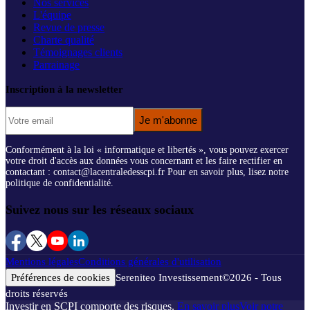
Nos services
L'équipe
Revue de presse
Charte qualité
Témoignages clients
Parrainage
Inscription à la newsletter
Je m'abonne
Conformément à la loi « informatique et libertés », vous pouvez exercer
votre droit d'accès aux données vous concernant et les faire rectifier en
contactant : contact@lacentraledesscpi.fr Pour en savoir plus, lisez notre
politique de confidentialité.
Suivez nous sur les réseaux sociaux
Mentions légales
Conditions générales d'utilisation
Préférences de cookies
Sereniteo Investissement
©
2026
- Tous
droits réservés
Investir en SCPI comporte des risques.
En savoir plus
Voir notre