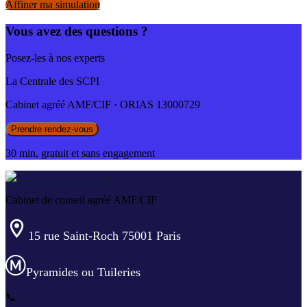
Affiner ma simulation
Vous avez des questions ?
Posez-les à nos experts
La Centrale des SCPI
Cabinet agréé AMF/CIF · ORIAS 13000729
Prendre rendez-vous
30 min, gratuit et sans engagement
Cabinet de conseil agréé AMF/CIF
15 rue Saint-Roch 75001 Paris
Pyramides ou Tuileries
📞