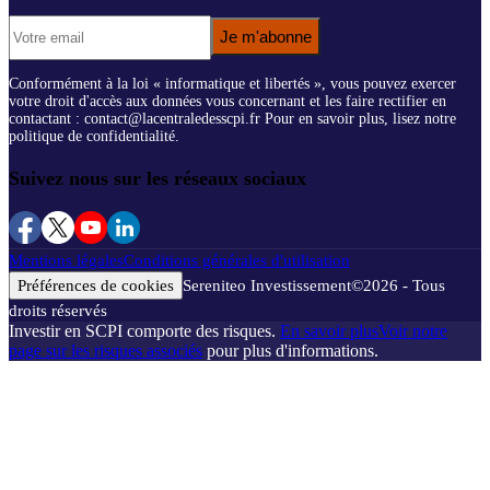
Je m'abonne
Conformément à la loi « informatique et libertés », vous pouvez exercer
votre droit d'accès aux données vous concernant et les faire rectifier en
contactant : contact@lacentraledesscpi.fr Pour en savoir plus, lisez notre
politique de confidentialité.
Suivez nous sur les réseaux sociaux
Mentions légales
Conditions générales d'utilisation
Préférences de cookies
Sereniteo Investissement
©
2026
- Tous
droits réservés
Investir en SCPI comporte des risques.
En savoir plus
Voir notre
page sur les risques associés
pour plus d'informations.