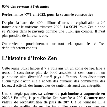
65% des revenus à l’étranger
Performance >7% en 2023, pour la 3e année consécutive
De plus la barre des 400 millions d'euros de capitalisation a été
franchie sur le troisième trimestre 2023. La SCPI Iroko Zen a donc
su s'ancrer dans le paysage comme une SCPI qui compte. Il n'est
plus possible de faire sans elle.
On reviendra prochainement sur tout cela quand les chiffres
définitifs seront connus.
L'histoire d'Iroko Zen
Cette jeune SCPI lancée il y a trois ans vit un conte de fée. Elle a
réussit à convaincre plus de 9000 associés et s'est construit un
patrimoine ultra diversifié sur 5 pays différents. Sans discriminer
aucun type d'actif, elle a acheté des bureaux, des commerces, des
locaux d'activité, des immeubles de santé mais aussi des entrepôts.
Une stratégie payante:
sa valeur de patrimoine a augmenté en
2023
! En effet, la part d'Iroko Zen s'achète à
200 € contre une
valeur de reconstitution de plus de 207 €
! Sa jeunesse lui a
permis de profiter du marché immobilier pour se constituer un