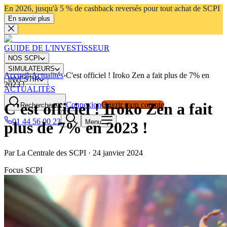
En 2026, jusqu'à 5 % de cashback reversés pour tout achat de SCPI
En savoir plus
GUIDE DE L'INVESTISSEUR
NOS SCPI
SIMULATEURS
Accueil
›
Actualités
›
C'est officiel ! Iroko Zen a fait plus de 7% en
INVESTIR
2023 !
ACTUALITÉS
C'est officiel ! Iroko Zen a fait
Connexion
Ouvrir mon compte
Rechercher
⌘K
01 44 56 00 23
Menu
plus de 7% en 2023 !
Par
La Centrale des SCPI
·
24 janvier 2024
Focus SCPI