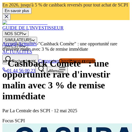
En 2026, jusqu'à 5 % de cashback reversés pour tout achat de SCPI
En savoir plus
GUIDE DE L'INVESTISSEUR
NOS SCPI
SIMULATEURS
Accueil
›
Actualités
›
"Cashback Comète" : une opportunité rare
INVESTIR
d'investir malin avec 3 % de remise immédiate
ACTUALITÉS
"Cashback Comète" : une
Connexion
Ouvrir mon compte
Rechercher
⌘K
01 44 56 00 23
Menu
opportunité rare d'investir
malin avec 3 % de remise
immédiate
Par
La Centrale des SCPI
·
12 mai 2025
Focus SCPI