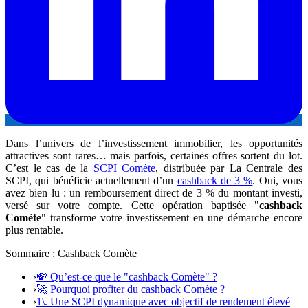
Dans l’univers de l’investissement immobilier, les opportunités
attractives sont rares… mais parfois, certaines offres sortent du lot.
C’est le cas de la
SCPI Comète
, distribuée par La Centrale des
SCPI, qui bénéficie actuellement d’un
cashback de 3 %
. Oui, vous
avez bien lu : un remboursement direct de 3 % du montant investi,
versé sur votre compte. Cette opération baptisée "
cashback
Comète
" transforme votre investissement en une démarche encore
plus rentable.
Sommaire : Cashback Comète
›
💸 Qu’est-ce que le "cashback Comète" ?
›
🚀 Pourquoi profiter du cashback Comète ?
›
1\. Une SCPI dynamique avec objectif de rendement élevé