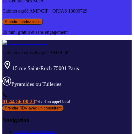
La Centrale des SCPI
Cabinet agréé AMF/CIF · ORIAS 13000729
Prendre rendez-vous
30 min, gratuit et sans engagement
Cabinet de conseil agréé AMF/CIF
15 rue Saint-Roch 75001 Paris
Pyramides ou Tuileries
📞
01 44 56 00 23
Prix d'un appel local
Prendre RDV avec un consultant
Navigation
Guide de l'investisseur