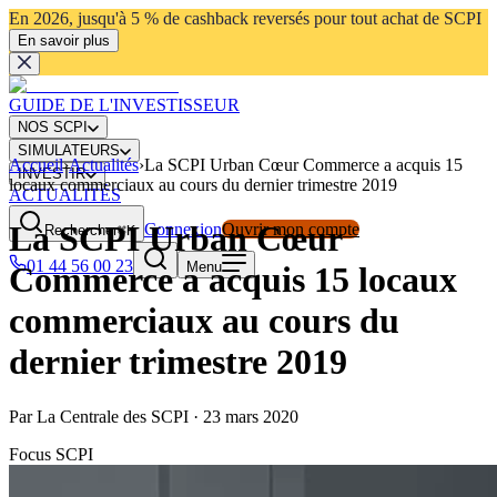
En 2026, jusqu'à 5 % de cashback reversés pour tout achat de SCPI
En savoir plus
GUIDE DE L'INVESTISSEUR
NOS SCPI
SIMULATEURS
Accueil
›
Actualités
›
La SCPI Urban Cœur Commerce a acquis 15
INVESTIR
locaux commerciaux au cours du dernier trimestre 2019
ACTUALITÉS
La SCPI Urban Cœur
Connexion
Ouvrir mon compte
Rechercher
⌘K
01 44 56 00 23
Menu
Commerce a acquis 15 locaux
commerciaux au cours du
dernier trimestre 2019
Par
La Centrale des SCPI
·
23 mars 2020
Focus SCPI