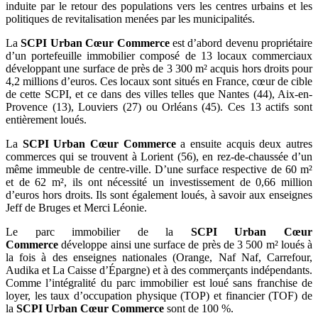
induite par le retour des populations vers les centres urbains et les
politiques de revitalisation menées par les municipalités.
La
SCPI Urban Cœur Commerce
est d’abord devenu propriétaire
d’un portefeuille immobilier composé de 13 locaux commerciaux
développant une surface de près de 3 300 m² acquis hors droits pour
4,2 millions d’euros. Ces locaux sont situés en France, cœur de cible
de cette SCPI, et ce dans des villes telles que Nantes (44), Aix-en-
Provence (13), Louviers (27) ou Orléans (45). Ces 13 actifs sont
entièrement loués.
La
SCPI Urban Cœur Commerce
a ensuite acquis deux autres
commerces qui se trouvent à Lorient (56), en rez-de-chaussée d’un
même immeuble de centre-ville. D’une surface respective de 60 m²
et de 62 m², ils ont nécessité un investissement de 0,66 million
d’euros hors droits. Ils sont également loués, à savoir aux enseignes
Jeff de Bruges et Merci Léonie.
Le parc immobilier de la
SCPI Urban Cœur
Commerce
développe ainsi une surface de près de 3 500 m² loués à
la fois à des enseignes nationales (Orange, Naf Naf, Carrefour,
Audika et La Caisse d’Épargne) et à des commerçants indépendants.
Comme l’intégralité du parc immobilier est loué sans franchise de
loyer, les taux d’occupation physique (TOP) et financier (TOF) de
la
SCPI Urban Cœur Commerce
sont de 100 %.