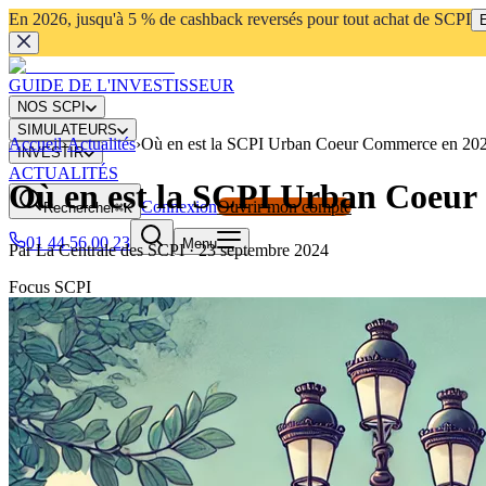
En 2026, jusqu'à 5 % de cashback reversés pour tout achat de SCPI
E
GUIDE DE L'INVESTISSEUR
NOS SCPI
SIMULATEURS
Accueil
›
Actualités
›
Où en est la SCPI Urban Coeur Commerce en 202
INVESTIR
ACTUALITÉS
Où en est la SCPI Urban Coeur
Connexion
Ouvrir mon compte
Rechercher
⌘K
01 44 56 00 23
Menu
Par
La Centrale des SCPI
·
23 septembre 2024
Focus SCPI