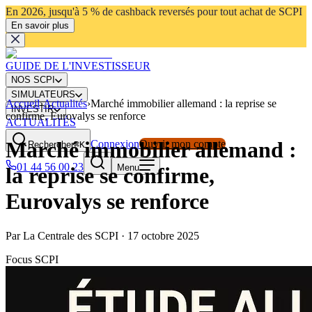
En 2026, jusqu'à 5 % de cashback reversés pour tout achat de SCPI
En savoir plus
GUIDE DE L'INVESTISSEUR
NOS SCPI
SIMULATEURS
Accueil
›
Actualités
›
Marché immobilier allemand : la reprise se
INVESTIR
confirme, Eurovalys se renforce
ACTUALITÉS
Marché immobilier allemand :
Connexion
Ouvrir mon compte
Rechercher
⌘K
01 44 56 00 23
Menu
la reprise se confirme,
Eurovalys se renforce
Par
La Centrale des SCPI
·
17 octobre 2025
Focus SCPI