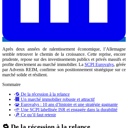
Après deux années de ralentissement économique, l’Allemagne
semble retrouver le chemin de la croissance. Cette reprise, encore
prudente, repose sur des investissements publics et privés massifs et
profite directement au marché immobilier. La
SCPI Eurovalys
, gérée
par Advenis REIM, confirme son positionnement stratégique sur ce
marché solide et résilient.
Sommaire
›
🔁 De la récession à la relance
›
🏢 Un marché immobilier robuste et attractif
›
🧩 Eurovalys : 10 ans d’histoire et une stratégie gagnante
›
🌱 Une SCPI labellisée ISR et engagée dans la durabilité
›
🔎 Ce qu’il faut retenir
🔁 De la récession à la relance